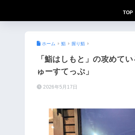
TOP
ホーム
鮨
握り鮨
「鮨はしもと」の攻めてい
ゅーすてっぷ」
2026年5月17日