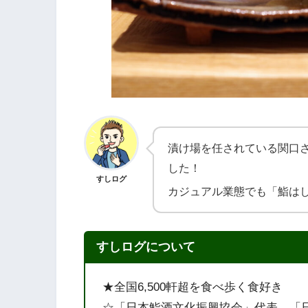
漬け場を任されている関口
した！
すしログ
カジュアル業態でも「鮨は
すしログについて
★全国6,500軒超を食べ歩く食好き
☆「日本鮨酒文化振興協会」代表、「日本醸