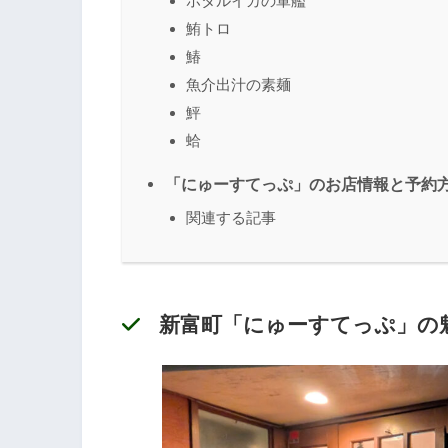
ホタルイカの軍艦
鮪トロ
鰆
魚介出汁の素麺
鮃
蛤
「にゅーすてっぷ」のお店情報と予約
関連する記事
新富町「にゅーすてっぷ」の