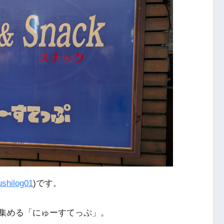
shilog01
)です。
集める「にゅーすてっぷ」。