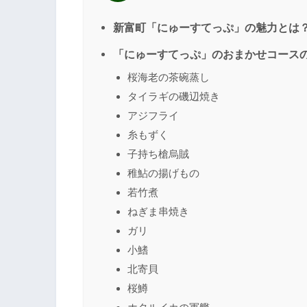
新富町「にゅーすてっぷ」の魅力とは
「にゅーすてっぷ」のおまかせコース
桜海老の茶碗蒸し
タイラギの磯辺焼き
アジフライ
糸もずく
子持ち槍烏賊
稚鮎の揚げもの
若竹煮
ねぎま串焼き
ガリ
小鰭
北寄貝
桜鱒