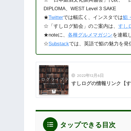
DIPLOMA、WEST Level 3 SAKE
★
Twitter
では幅広く、インスタでは
鮨
☆「すしログ鮨会」のご案内は、
すしロ
★noteに、
各種グルメマガジン
を連載
☆
Substack
では、英語で鮨の魅力を発
2022年12月6日
すしログの情報リンク【す
タップできる目次