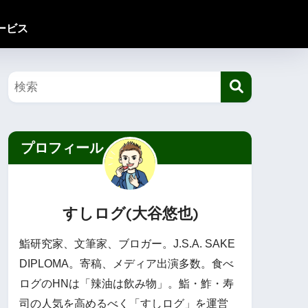
ービス
プロフィール
すしログ(大谷悠也)
鮨研究家、文筆家、ブロガー。J.S.A. SAKE
DIPLOMA。寄稿、メディア出演多数。食べ
ログのHNは「辣油は飲み物」。鮨・鮓・寿
司の人気を高めるべく「すしログ」を運営