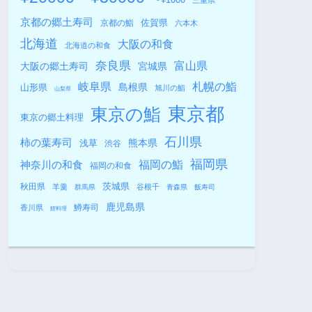
三重県
京都の郷土寿司
佐賀県
京都の鮨
六本木
北海道
大阪の和食
北海道の和食
奈良県
富山県
大阪の郷土寿司
宮城県
札幌の鮨
岐阜県
島根県
山形県
旭川の鮨
山梨県
東京都
東京の鮨
東京の郷土料理
石川県
柿の葉寿司
熊本県
浅草
渋谷
福岡県
福岡の鮨
神奈川の和食
福岡の和食
秋田県
茨城県
羊羹
谷根千
群馬県
青森県
飯寿司
鹿児島県
鱒寿司
香川県
鯉料理