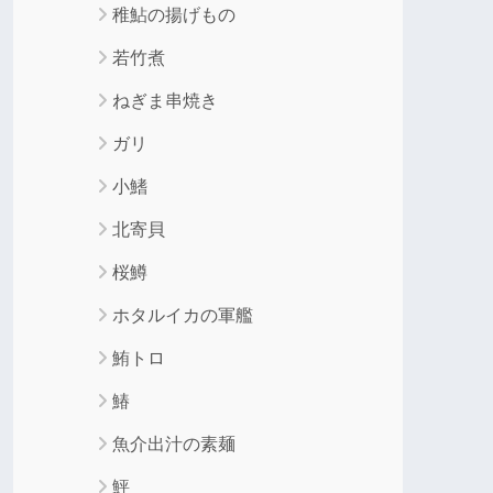
稚鮎の揚げもの
若竹煮
ねぎま串焼き
ガリ
小鰭
北寄貝
桜鱒
ホタルイカの軍艦
鮪トロ
鰆
魚介出汁の素麺
鮃