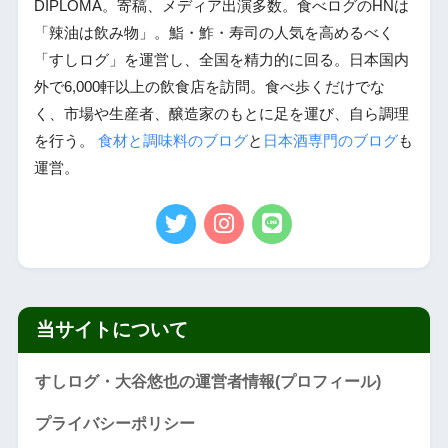
DIPLOMA。寄稿、メディア出演多数。食べログのHNは
「辣油は飲み物」。鮨・鮓・寿司の人気を高めるべく
「すしログ」を運営し、全国を精力的に回る。日本国内
外で6,000軒以上の飲食店を訪問。食べ歩くだけでな
く、市場や生産者、醸造家のもとに足を運び、自ら調理
を行う。
食材と調味料のブログ
と
日本酒専門のブログ
も
運営。
当サイトについて
すしログ・大谷悠也の運営者情報(プロフィール)
プライバシーポリシー