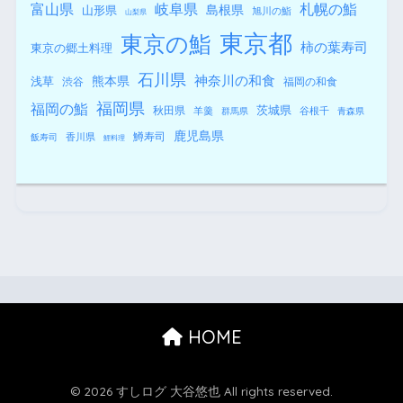
札幌の鮨
富山県
岐阜県
島根県
山形県
旭川の鮨
山梨県
東京都
東京の鮨
柿の葉寿司
東京の郷土料理
石川県
熊本県
神奈川の和食
浅草
渋谷
福岡の和食
福岡県
福岡の鮨
秋田県
茨城県
羊羹
谷根千
群馬県
青森県
鹿児島県
鱒寿司
香川県
飯寿司
鯉料理
HOME
© 2026 すしログ 大谷悠也 All rights reserved.