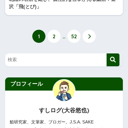
沢「飛(とび)」
1
2
…
52
プロフィール
すしログ(大谷悠也)
鮨研究家、文筆家、ブロガー。J.S.A. SAKE