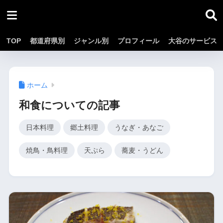
TOP
都道府県別
ジャンル別
プロフィール
大谷のサービス
ホーム
和食についての記事
日本料理
郷土料理
うなぎ・あなご
焼鳥・鳥料理
天ぷら
蕎麦・うどん