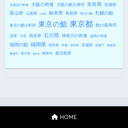
奈良県
大阪の和食
大阪の郷土寿司
宮城県
北海道の和食
札幌の鮨
富山県
岐阜県
島根県
山形県
旭川の鮨
山梨県
東京都
東京の鮨
柿の葉寿司
東京の郷土料理
石川県
熊本県
神奈川の和食
浅草
渋谷
福岡の和食
福岡県
福岡の鮨
秋田県
茨城県
羊羹
谷根千
群馬県
青森県
鹿児島県
鱒寿司
香川県
飯寿司
鯉料理
HOME