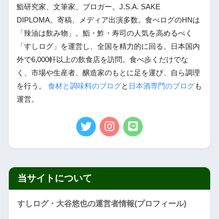
鮨研究家、文筆家、ブロガー。J.S.A. SAKE
DIPLOMA。寄稿、メディア出演多数。食べログのHNは
「辣油は飲み物」。鮨・鮓・寿司の人気を高めるべく
「すしログ」を運営し、全国を精力的に回る。日本国内
外で6,000軒以上の飲食店を訪問。食べ歩くだけでな
く、市場や生産者、醸造家のもとに足を運び、自ら調理
を行う。
食材と調味料のブログ
と
日本酒専門のブログ
も
運営。
当サイトについて
すしログ・大谷悠也の運営者情報(プロフィール)