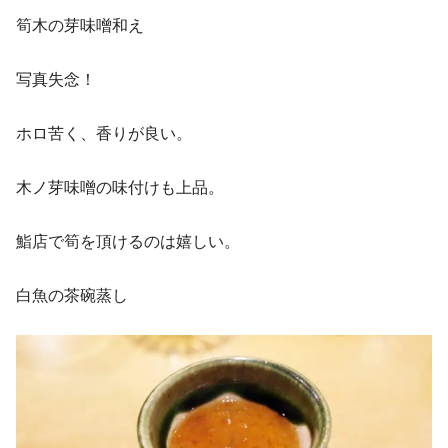
筍木の芽味噌和え
写真失念！
ホロ苦く、香りが良い。
木ノ芽味噌の味付けも上品。
鮨店で筍を頂けるのは嬉しい。
白魚の茶碗蒸し