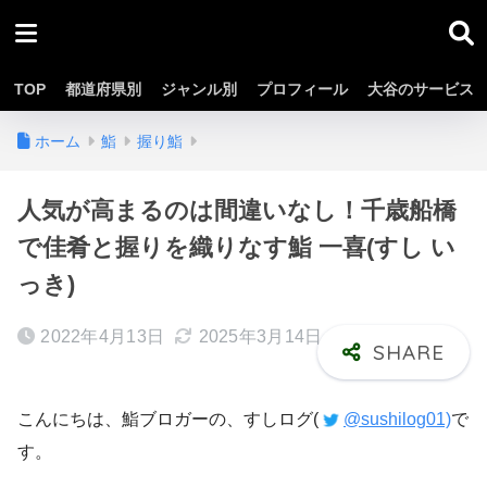
TOP
都道府県別
ジャンル別
プロフィール
大谷のサービス
ホーム
鮨
握り鮨
人気が高まるのは間違いなし！千歳船橋
で佳肴と握りを織りなす鮨 一喜(すし い
っき)
2022年4月13日
2025年3月14日
こんにちは、鮨ブロガーの、すしログ(
@sushilog01)
で
す。