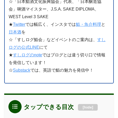
☆「日本鮨酒文化振興協会」代表、「日本醸造協
会」唎酒マイスター、J.S.A. SAKE DIPLOMA、
WEST Level 3 SAKE
★
Twitter
では幅広く、インスタでは
鮨・魚介料理
と
日本酒
を
☆「すしログ鮨会」などイベントのご案内は、
すし
ログの公式LINE
にて
★
すしログのnote
ではブログとは違う切り口で情報
を発信しています！
☆
Substack
では、英語で鮨の魅力を発信中！
タップできる目次
[
hide
]