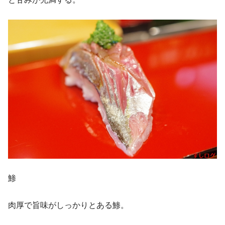
鯵
肉厚で旨味がしっかりとある鯵。