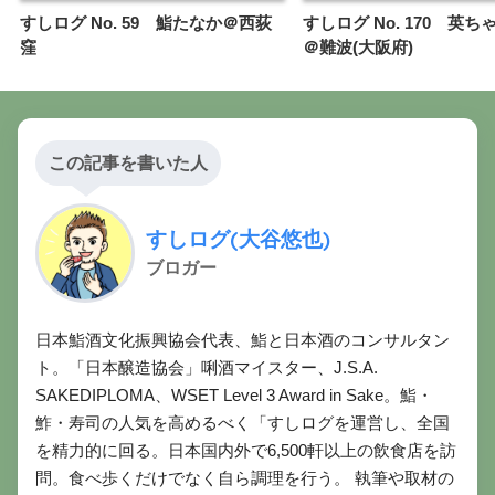
すしログ No. 59 鮨たなか＠西荻
すしログ No. 170 英
窪
＠難波(大阪府)
この記事を書いた人
すしログ(大谷悠也)
ブロガー
日本鮨酒文化振興協会代表、鮨と日本酒のコンサルタン
ト。「日本醸造協会」唎酒マイスター、J.S.A.
SAKEDIPLOMA、WSET Level 3 Award in Sake。鮨・
鮓・寿司の人気を高めるべく「すしログを運営し、全国
を精力的に回る。日本国内外で6,500軒以上の飲食店を訪
問。食べ歩くだけでなく自ら調理を行う。 執筆や取材の