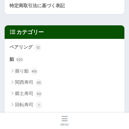
特定商取引法に基づく表記
カテゴリー
ペアリング
12
鮨
520
握り鮨
415
関西寿司
45
郷土寿司
50
回転寿司
1
和食
314
MENU
日本料理
114