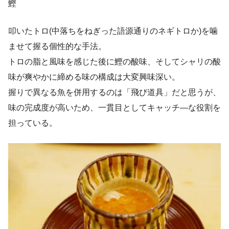
鰹
叩いたトロ(中落ちをねぎった語源通りのネギトロか)を噛
ませて握る個性的な手法。
トロの脂と風味を感じた後に鰹の酸味、そしてシャリの酸
味が爽やかに締める味の構成は大変興味深い。
握りで異なる魚を併用するのは「飛び道具」だと思うが、
味の完成度が高いため、一貫目としてキャッチ―な役割を
担っている。