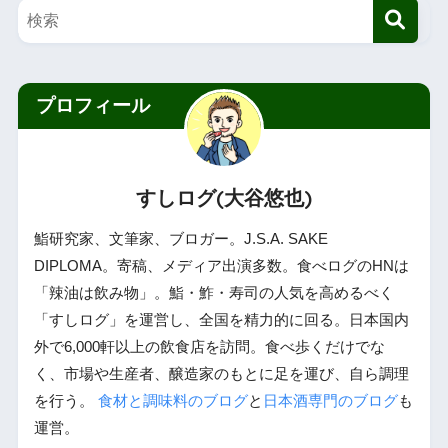
プロフィール
すしログ(大谷悠也)
鮨研究家、文筆家、ブロガー。J.S.A. SAKE
DIPLOMA。寄稿、メディア出演多数。食べログのHNは
「辣油は飲み物」。鮨・鮓・寿司の人気を高めるべく
「すしログ」を運営し、全国を精力的に回る。日本国内
外で6,000軒以上の飲食店を訪問。食べ歩くだけでな
く、市場や生産者、醸造家のもとに足を運び、自ら調理
を行う。
食材と調味料のブログ
と
日本酒専門のブログ
も
運営。