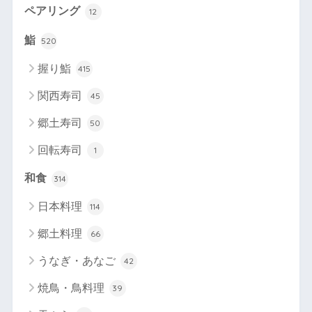
ペアリング
12
鮨
520
握り鮨
415
関西寿司
45
郷土寿司
50
回転寿司
1
和食
314
日本料理
114
郷土料理
66
うなぎ・あなご
42
焼鳥・鳥料理
39