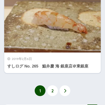
2019年2月6日
すしログ No. 265 鮨弁慶 海 銀座店＠東銀座
1
2