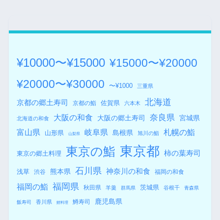
¥10000〜¥15000
¥15000〜¥20000
¥20000〜¥30000
〜¥1000
三重県
北海道
京都の郷土寿司
佐賀県
京都の鮨
六本木
奈良県
大阪の和食
大阪の郷土寿司
宮城県
北海道の和食
札幌の鮨
富山県
岐阜県
島根県
山形県
旭川の鮨
山梨県
東京都
東京の鮨
柿の葉寿司
東京の郷土料理
石川県
熊本県
神奈川の和食
浅草
渋谷
福岡の和食
福岡県
福岡の鮨
秋田県
茨城県
羊羹
谷根千
群馬県
青森県
鹿児島県
鱒寿司
香川県
飯寿司
鯉料理