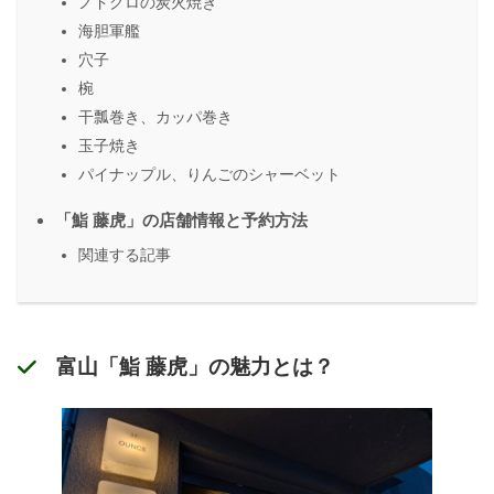
ノドグロの炭火焼き
海胆軍艦
穴子
椀
干瓢巻き、カッパ巻き
玉子焼き
パイナップル、りんごのシャーベット
「鮨 藤虎」の店舗情報と予約方法
関連する記事
富山「鮨 藤虎」の魅力とは？