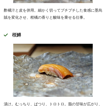
酢橘汁と皮を併用。細かく切ってプチプチした食感に墨烏
賊を変化させ、柑橘の香りと酸味を乗せる仕事。
桜鱒
漬け。むっちり、ぱつり、トロトロ。脂の甘味が広がり、