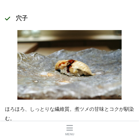
穴子
ほろほろ、しっとりな繊維質。煮ツメの甘味とコクが馴染
む。
MENU