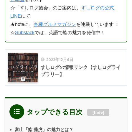
☆「すしログ鮨会」のご案内は、
すしログの公式
LINE
にて
★noteに、
各種グルメマガジン
を連載しています！
☆
Substack
では、英語で鮨の魅力を発信中！
2022年12月6日
すしログの情報リンク【すしログライ
ブラリー】
タップできる目次
[
hide
]
富山「鮨 藤虎」の魅力とは？