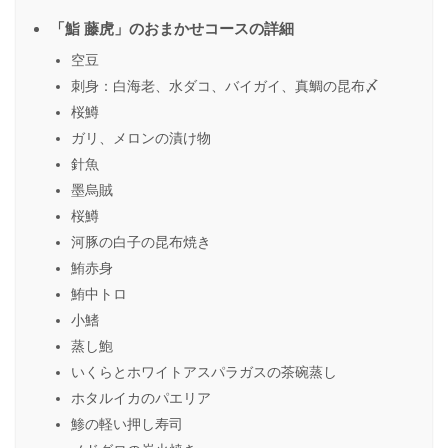
「鮨 藤虎」のおまかせコースの詳細
空豆
刺身：白海老、水ダコ、バイガイ、真鯛の昆布〆
桜鱒
ガリ、メロンの漬け物
針魚
墨烏賊
桜鱒
河豚の白子の昆布焼き
鮪赤身
鮪中トロ
小鰭
蒸し鮑
いくらとホワイトアスパラガスの茶碗蒸し
ホタルイカのパエリア
鯵の軽い押し寿司