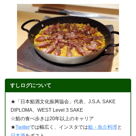
すしログについて
★「日本鮨酒文化振興協会」代表、J.S.A. SAKE
DIPLOMA、WEST Level 3 SAKE
☆鮨の食べ歩きは20年以上のキャリア
★
Twitter
では幅広く、インスタでは
鮨・魚介料理
と
日本酒
をポスト