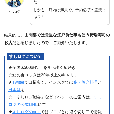
た！
しかも、店内は満員で、予約必須の盛況っ
すしログ
ぷり！
結果的に、
山間部では貴重な江戸前仕事も使う街場寿司の
お店
だと感じましたので、ご紹介いたします。
すしログについて
★全国6,500軒以上を食べ歩く食好き
☆鮨の食べ歩きは20年以上のキャリア
★
Twitter
では幅広く、インスタでは
鮨・魚介料理
と
日本酒
を
☆「すしログ鮨会」などイベントのご案内は、
すし
ログの公式LINE
にて
★
すしログのnote
ではブログとは違う切り口で情報