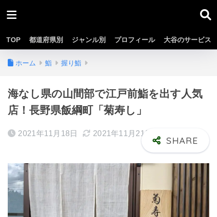
TOP
都道府県別
ジャンル別
プロフィール
大谷のサービス
ホーム
鮨
握り鮨
海なし県の山間部で江戸前鮨を出す人気
店！長野県飯綱町「菊寿し」
2021年11月18日
2021年11月21日