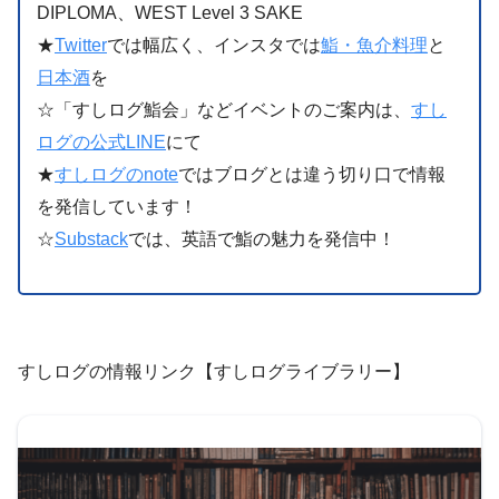
DIPLOMA、WEST Level 3 SAKE
★
Twitter
では幅広く、インスタでは
鮨・魚介料理
と
日本酒
を
☆「すしログ鮨会」などイベントのご案内は、
すし
ログの公式LINE
にて
★
すしログのnote
ではブログとは違う切り口で情報
を発信しています！
☆
Substack
では、英語で鮨の魅力を発信中！
すしログの情報リンク【すしログライブラリー】