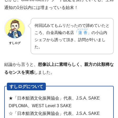
通知の1分以内には埋まっている始末！
何回試みてもムリだったので諦めていたと
レンシャン
ころ、白金高輪の名店
「
蓮香
」
の小山内
シェフから誘って頂き、訪問が叶いまし
すしログ
た。
結論から言うと、
想像以上に素晴らしく、親方の比類稀な
るセンスを実感
しました。
すしログについて
★「日本鮨酒文化振興協会」代表、J.S.A. SAKE
DIPLOMA、WEST Level 3 SAKE
☆「日本鮨酒文化振興協会」代表、J.S.A. SAKE