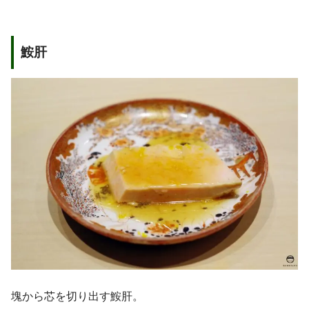
鮟肝
塊から芯を切り出す鮟肝。