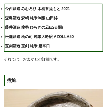
今西酒造 みむろ杉 木桶菩提もと 2021
森島酒造 森嶋 純米吟醸 山田錦
藤井酒造 龍勢 ゆらぎの凪(ぬる燗)
松瀬酒造 松の司 純米大吟醸 AZOLLA50
宝剣酒造 宝剣 純米 超辛口
それでは、おまかせの詳細です。
煮鮑