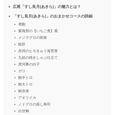
広尾「すし良月(あきら)」の魅力とは？
「すし良月(あきら)」のおまかせコースの詳細
煮鮑
紫海胆の【いちご煮】風
メジマグロの刺身
鮟肝
赤貝のヒモきゅう海苔巻
九絵の焼きしゃぶ仕立て
虎河豚の白子
ガリ
鮪中トロ
鮪大トロ
鮪赤身
アオリイカ
ノドグロの蒸し寿司
白甘鯛