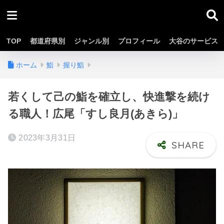
TOP
都道府県別
ジャンル別
プロフィール
大谷のサービス
ホーム
鮨
握り鮨
若くして己の鮨を確立し、快進撃を続け
る職人！広尾「すし良月(あきら)」
2023年3月31日