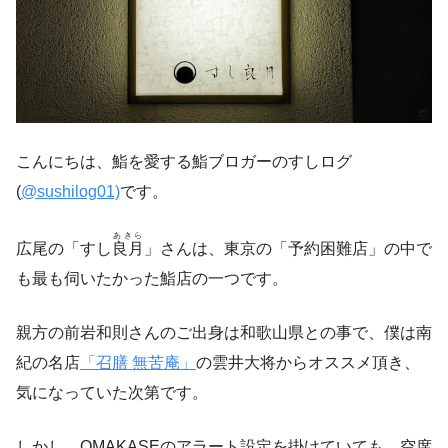
こんにちは、鮨を愛する鮨ブロガーのすしログ
(
@sushilog01)
です。
あきら
広尾の「すし
良月
」さんは、東京の「予約困難店」の中で
も最も伺いたかった鮨店の一つです。
親方の前岩和則さんのご出身は和歌山県との事で、僕は南
紀の名店
「召膳 無苦庵」
の雲井大将からオススメ頂き、
気になっていた次第です。
しかし、OMAKASEのアラート設定を掛けていても、空席