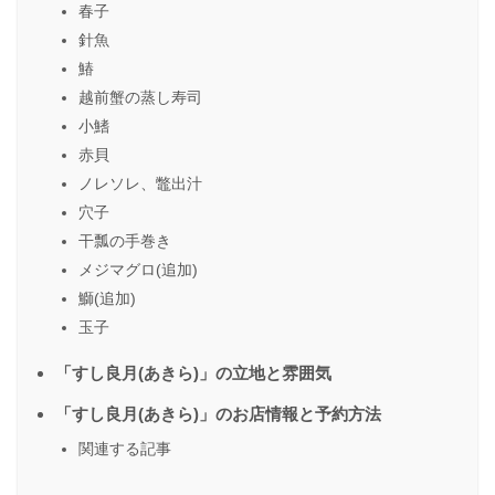
春子
針魚
鰆
越前蟹の蒸し寿司
小鰭
赤貝
ノレソレ、鼈出汁
穴子
干瓢の手巻き
メジマグロ(追加)
鰤(追加)
玉子
「すし良月(あきら)」の立地と雰囲気
「すし良月(あきら)」のお店情報と予約方法
関連する記事