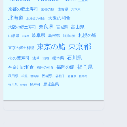
三重県
京都の郷土寿司
佐賀県
京都の鮨
六本木
北海道
大阪の和食
北海道の和食
奈良県
富山県
大阪の郷土寿司
宮城県
札幌の鮨
岐阜県
島根県
山形県
旭川の鮨
山梨県
東京都
東京の鮨
東京の郷土料理
石川県
柿の葉寿司
熊本県
浅草
渋谷
福岡県
福岡の鮨
神奈川の和食
福岡の和食
秋田県
茨城県
羊羹
谷根千
群馬県
青森県
飯寿司
鹿児島県
鱒寿司
香川県
鯉料理