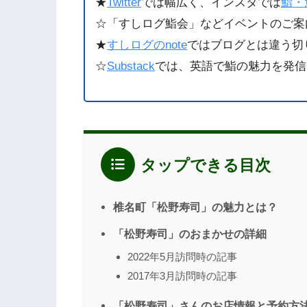
★
Twitter
では幅広く、インスタでは
鮨・
☆「すしログ鮨会」などイベントのご案
★
すしログのnote
ではブログとは違う切
☆
Substack
では、英語で鮨の魅力を発信
タップできる目次
椎名町「松野寿司」の魅力とは？
「松野寿司」のおまかせの詳細
2022年5月訪問時の記事
2017年3月訪問時の記事
「松野寿司」さんのお店情報と予約方