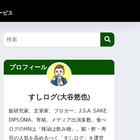
ービス
プロフィール
すしログ(大谷悠也)
鮨研究家、文筆家、ブロガー。J.S.A. SAKE
DIPLOMA。寄稿、メディア出演多数。食べ
ログのHNは「辣油は飲み物」。鮨・鮓・寿
司の人気を高めるべく「すしログ」を運営