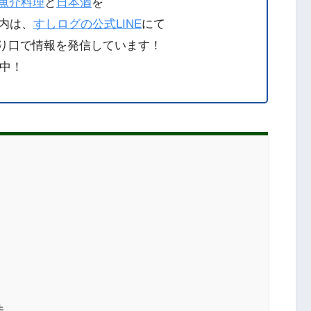
魚介料理
と
日本酒
を
内は、
すしログの公式LINE
にて
り口で情報を発信しています！
中！
法