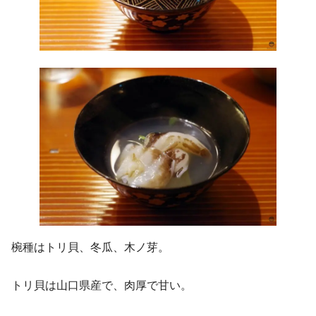
椀種はトリ貝、冬瓜、木ノ芽。
トリ貝は山口県産で、肉厚で甘い。