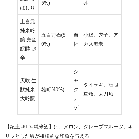
5%)
丼
ばしり
上喜元
純米吟
五百万石(5
自
小鰭、穴子、ア
醸 完全
0%)
社
カス海老
醗酵 超
辛
シ
天吹 生
ャ
タイラギ、海胆
酛純米
雄町(40%)
ク
軍艦、太刀魚
大吟醸
ナ
ゲ
【紀土 -KID- 純米酒】は、メロン、グレープフルーツ、キ
リッとした酸が柑橘的な印象を与える。