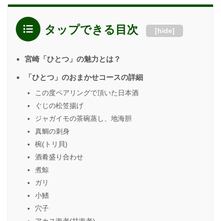
タップできる目次
[
hide
]
宮崎「ひとつ」の魅力とは？
「ひとつ」のおまかせコースの詳細
この度ペアリングで頂いた日本酒
ぐじの松笠揚げ
ジャガイモの茶碗蒸し、地海胆
真鯛の刺身
椀(トリ貝)
酒肴盛り合わせ
煮鯨
ガリ
小鰭
穴子