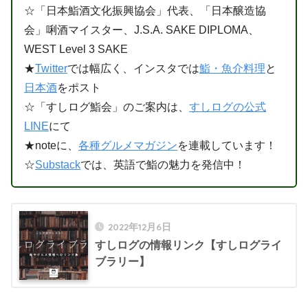
☆「日本鮨酒文化振興協会」代表、「日本醸造協
会」唎酒マイスター、J.S.A. SAKE DIPLOMA、
WEST Level 3 SAKE
★
Twitter
では幅広く、インスタでは
鮨・魚介料理
と
日本酒
をポスト
☆「すしログ鮨会」のご案内は、
すしログの公式
LINE
にて
★noteに、
各種グルメマガジン
を連載しています！
☆
Substack
では、英語で鮨の魅力を発信中！
2022年12月6日
すしログの情報リンク【すしログライ
ブラリー】