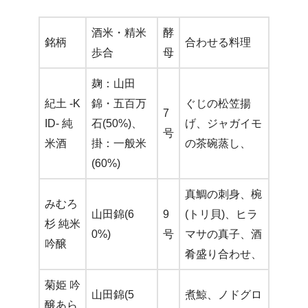
酒米・精米
酵
銘柄
合わせる料理
歩合
母
麹：山田
紀土 -K
錦・五百万
ぐじの松笠揚
7
ID- 純
石(50%)、
げ、ジャガイモ
号
米酒
掛：一般米
の茶碗蒸し、
(60%)
真鯛の刺身、椀
みむろ
山田錦(6
9
(トリ貝)、ヒラ
杉 純米
0%)
号
マサの真子、酒
吟醸
肴盛り合わせ、
菊姫 吟
山田錦(5
煮鯨、ノドグロ
醸あら