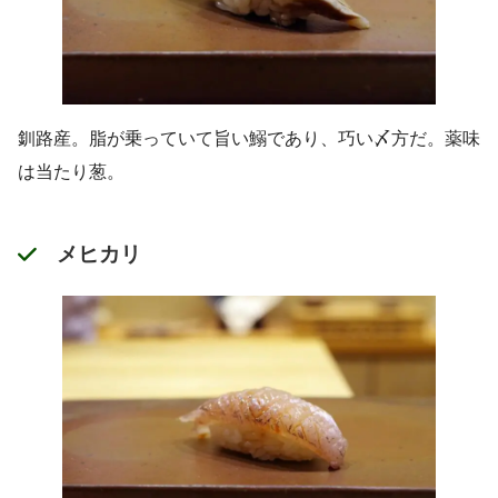
釧路産。脂が乗っていて旨い鰯であり、巧い〆方だ。薬味
は当たり葱。
メヒカリ