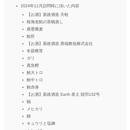
2024年11月訪問時に頂いた内容
【お酒】新政酒造 天蛙
桜海老餡の茶碗蒸し
唐墨蕎麦
鮟肝
【お酒】新政酒造 異端教祖株式会社
冬菇椎茸
ガリ
真魚鰹
鮪大トロ
鮪中トロ
鮪赤身
【お酒】新政酒造 Earth 産土 陸羽132号
鰯
メヒカリ
鰻
キュウリと塩麹