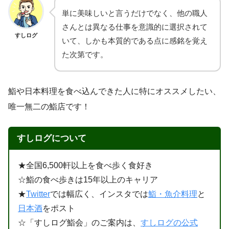
単に美味しいと言うだけでなく、他の職人
さんとは異なる仕事を意識的に選択されて
すしログ
いて、しかも本質的である点に感銘を覚え
た次第です。
鮨や日本料理を食べ込んできた人に特にオススメしたい、
唯一無二の鮨店です！
すしログについて
★全国6,500軒以上を食べ歩く食好き
☆鮨の食べ歩きは15年以上のキャリア
★
Twitter
では幅広く、インスタでは
鮨・魚介料理
と
日本酒
をポスト
☆「すしログ鮨会」のご案内は、
すしログの公式