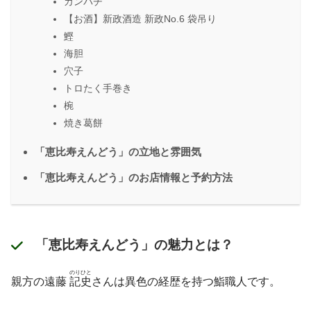
カンパチ
【お酒】新政酒造 新政No.6 袋吊り
鰹
海胆
穴子
トロたく手巻き
椀
焼き葛餅
「恵比寿えんどう」の立地と雰囲気
「恵比寿えんどう」のお店情報と予約方法
「恵比寿えんどう」の魅力とは？
のりひと
親方の遠藤
記史
さんは異色の経歴を持つ鮨職人です。