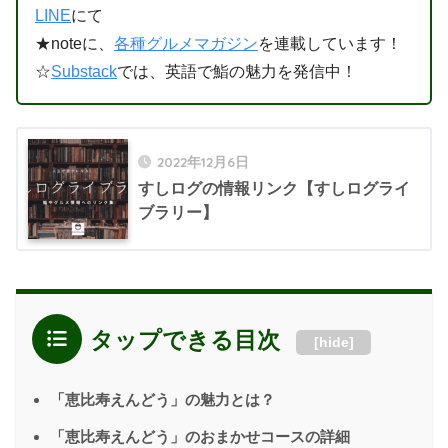
LINE
にて
★noteに、
各種グルメマガジン
を連載しています！
☆
Substack
では、英語で鮨の魅力を発信中！
2022年12月6日
すしログの情報リンク【すしログライ
ブラリー】
タップできる目次
[
hide
]
「恵比寿えんどう」の魅力とは？
「恵比寿えんどう」のおまかせコースの詳細