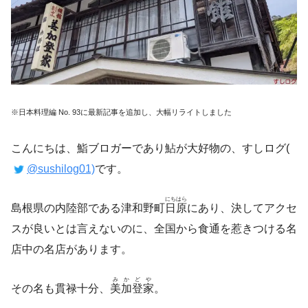
※日本料理編 No. 93に最新記事を追加し、大幅リライトしました
こんにちは、鮨ブロガーであり鮎が大好物の、すしログ(
@sushilog01)
です。
にちはら
島根県の内陸部である津和野町
日原
にあり、決してアクセ
スが良いとは言えないのに、全国から食通を惹きつける名
店中の名店があります。
みかどや
その名も貫禄十分、
美加登家
。