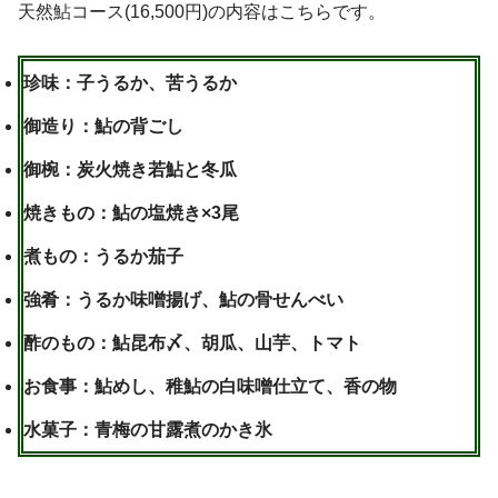
天然鮎コース(16,500円)の内容はこちらです。
珍味：子うるか、苦うるか
御造り：鮎の背ごし
御椀：炭火焼き若鮎と冬瓜
焼きもの：鮎の塩焼き×3尾
煮もの：うるか茄子
強肴：うるか味噌揚げ、鮎の骨せんべい
酢のもの：鮎昆布〆、胡瓜、山芋、トマト
お食事：鮎めし、稚鮎の白味噌仕立て、香の物
水菓子：青梅の甘露煮のかき氷