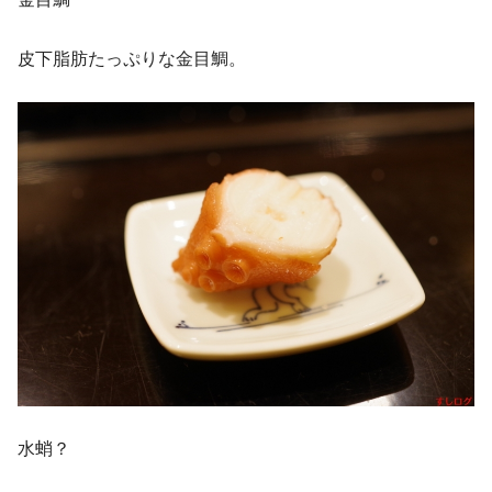
皮下脂肪たっぷりな金目鯛。
水蛸？