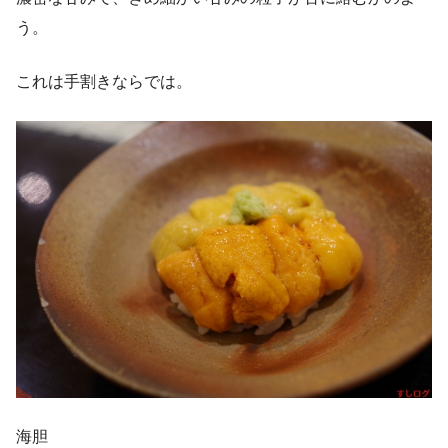
う。
これは手割きならでは。
海胆