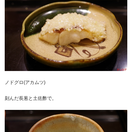
ノドグロ(アカムツ)
刻んだ長葱と土佐酢で。