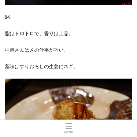
鰯
脂はトロトロで、香りは上品。
中港さんは〆の仕事が巧い。
薬味はすりおろしの生姜にネギ。
MENU