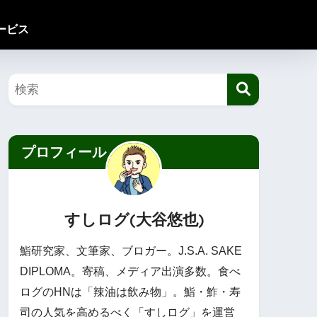
ービス
プロフィール
すしログ(大谷悠也)
鮨研究家、文筆家、ブロガー。J.S.A. SAKE
DIPLOMA。寄稿、メディア出演多数。食べ
ログのHNは「辣油は飲み物」。鮨・鮓・寿
司の人気を高めるべく「すしログ」を運営