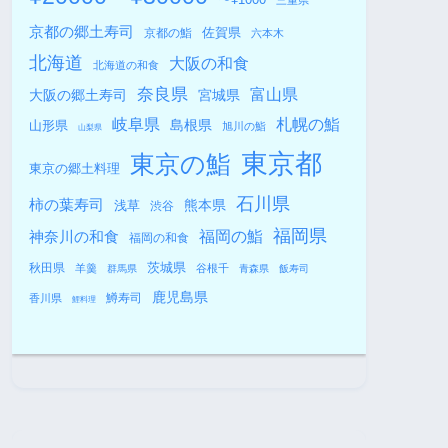
三重県
京都の郷土寿司
佐賀県
京都の鮨
六本木
北海道
大阪の和食
北海道の和食
奈良県
富山県
大阪の郷土寿司
宮城県
札幌の鮨
岐阜県
島根県
山形県
旭川の鮨
山梨県
東京都
東京の鮨
東京の郷土料理
石川県
柿の葉寿司
熊本県
浅草
渋谷
福岡県
福岡の鮨
神奈川の和食
福岡の和食
秋田県
茨城県
羊羹
谷根千
群馬県
青森県
飯寿司
鹿児島県
鱒寿司
香川県
鯉料理