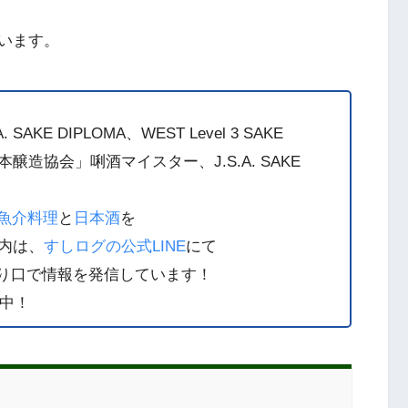
います。
E DIPLOMA、WEST Level 3 SAKE
造協会」唎酒マイスター、J.S.A. SAKE
魚介料理
と
日本酒
を
内は、
すしログの公式LINE
にて
り口で情報を発信しています！
中！