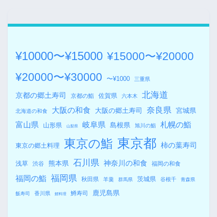
¥10000〜¥15000
¥15000〜¥20000
¥20000〜¥30000
〜¥1000
三重県
北海道
京都の郷土寿司
佐賀県
京都の鮨
六本木
奈良県
大阪の和食
大阪の郷土寿司
宮城県
北海道の和食
札幌の鮨
富山県
岐阜県
島根県
山形県
旭川の鮨
山梨県
東京都
東京の鮨
柿の葉寿司
東京の郷土料理
石川県
熊本県
神奈川の和食
浅草
渋谷
福岡の和食
福岡県
福岡の鮨
秋田県
茨城県
羊羹
谷根千
群馬県
青森県
鹿児島県
鱒寿司
香川県
飯寿司
鯉料理