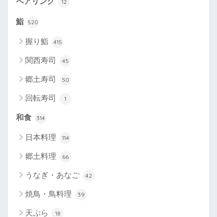
ペアリング
12
鮨
520
握り鮨
415
関西寿司
45
郷土寿司
50
回転寿司
1
和食
314
日本料理
114
郷土料理
66
うなぎ・あなご
42
焼鳥・鳥料理
39
天ぷら
18