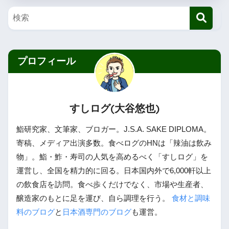
プロフィール
すしログ(大谷悠也)
鮨研究家、文筆家、ブロガー。J.S.A. SAKE DIPLOMA。
寄稿、メディア出演多数。食べログのHNは「辣油は飲み
物」。鮨・鮓・寿司の人気を高めるべく「すしログ」を
運営し、全国を精力的に回る。日本国内外で6,000軒以上
の飲食店を訪問。食べ歩くだけでなく、市場や生産者、
醸造家のもとに足を運び、自ら調理を行う。
食材と調味
料のブログ
と
日本酒専門のブログ
も運営。