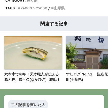
CATEGORY :
握り鮨
TAGS :
¥4000〜¥5000
山形県
関連する記事
六本木で40年！天才職人が伝える
すしログ No. 51 鮨処
鮨と粋、奈可久(なかひさ)【閉店】
町(千葉県)
この記事を書いた人