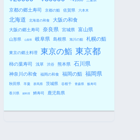
三重県
京都の郷土寿司
佐賀県
京都の鮨
六本木
北海道
大阪の和食
北海道の和食
奈良県
富山県
大阪の郷土寿司
宮城県
札幌の鮨
岐阜県
島根県
山形県
旭川の鮨
山梨県
東京都
東京の鮨
東京の郷土料理
石川県
柿の葉寿司
熊本県
浅草
渋谷
福岡県
福岡の鮨
神奈川の和食
福岡の和食
秋田県
茨城県
羊羹
谷根千
群馬県
青森県
飯寿司
鹿児島県
鱒寿司
香川県
鯉料理