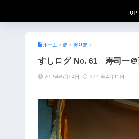
TOP
ホーム
鮨
握り鮨
すしログ No. 61 寿司一
2015年5月24日
2021年4月12日