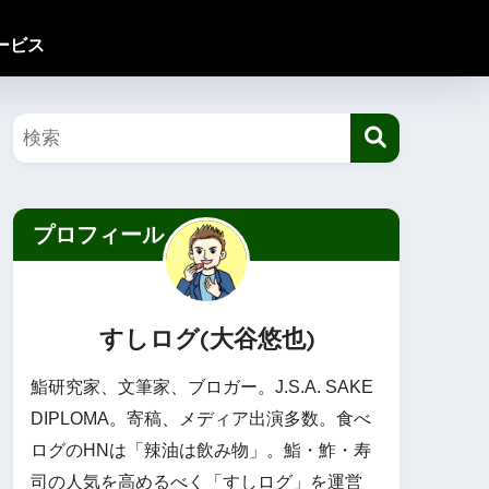
ービス
プロフィール
すしログ(大谷悠也)
鮨研究家、文筆家、ブロガー。J.S.A. SAKE
DIPLOMA。寄稿、メディア出演多数。食べ
ログのHNは「辣油は飲み物」。鮨・鮓・寿
司の人気を高めるべく「すしログ」を運営