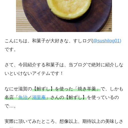
こんにちは、和菓子が大好きな、すしログ(
@sushilog01)
です。
さて、今回紹介する和菓子は、当ブログで絶対に紹介しな
いといけないアイテムです！
なにせ滋賀の
【鮒ずし】を使った「焼き羊羹」
で、しかも
名店「
魚治
／
湖里庵
」さんの【鮒ずし】
を使っているの
で…。
実際に頂いてみたところ、想像以上、期待以上の美味しさ