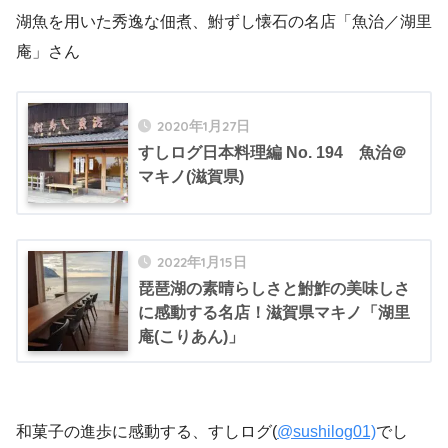
湖魚を用いた秀逸な佃煮、鮒ずし懐石の名店「魚治／湖里
庵」さん
2020年1月27日
すしログ日本料理編 No. 194 魚治＠
マキノ(滋賀県)
2022年1月15日
琵琶湖の素晴らしさと鮒鮓の美味しさ
に感動する名店！滋賀県マキノ「湖里
庵(こりあん)」
和菓子の進歩に感動する、すしログ(
@sushilog01)
でし