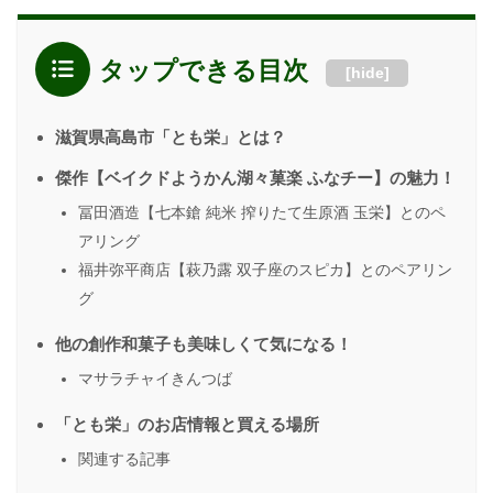
タップできる目次
[
hide
]
滋賀県高島市「とも栄」とは？
傑作【ベイクドようかん湖々菓楽 ふなチー】の魅力！
冨田酒造【七本鎗 純米 搾りたて生原酒 玉栄】とのペ
アリング
福井弥平商店【萩乃露 双子座のスピカ】とのペアリン
グ
他の創作和菓子も美味しくて気になる！
マサラチャイきんつば
「とも栄」のお店情報と買える場所
関連する記事