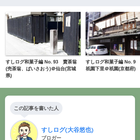
すしログ和菓子編 No. 93 賣茶翁
すしログ和菓子編 No. 9
(売茶翁、ばいさおう)＠仙台(宮城
祇園下里＠祇園(京都府)
県)
この記事を書いた人
すしログ(大谷悠也)
ブロガー