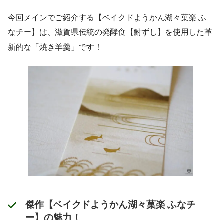
今回メインでご紹介する【ベイクドようかん湖々菓楽 ふ
なチー】は、滋賀県伝統の発酵食【鮒ずし】を使用した革
新的な「焼き羊羹」です！
傑作【ベイクドようかん湖々菓楽 ふなチ
ー】の魅力！