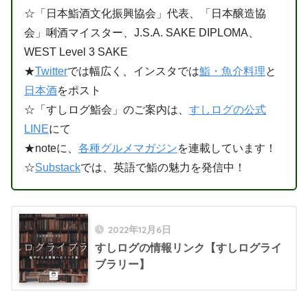
☆「日本鮨酒文化振興協会」代表、「日本醸造協
会」唎酒マイスター、J.S.A. SAKE DIPLOMA、
WEST Level 3 SAKE
★
Twitter
では幅広く、インスタでは
鮨・魚介料理
と
日本酒
をポスト
☆「すしログ鮨会」のご案内は、
すしログの公式
LINE
にて
★noteに、
各種グルメマガジン
を連載しています！
☆
Substack
では、英語で鮨の魅力を発信中！
2022年12月6日
すしログの情報リンク【すしログライ
ブラリー】