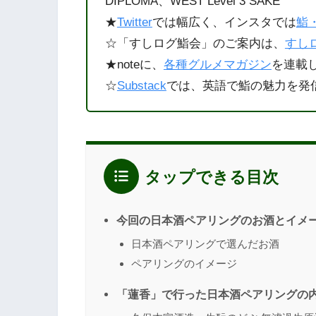
DIPLOMA、WEST Level 3 SAKE
★
Twitter
では幅広く、インスタでは
鮨
☆「すしログ鮨会」のご案内は、
すしロ
★noteに、
各種グルメマガジン
を連載
☆
Substack
では、英語で鮨の魅力を発
タップできる目次
今回の日本酒ペアリングのお酒とイメ
日本酒ペアリングで選んだお酒
ペアリングのイメージ
「蓮香」で行った日本酒ペアリングの