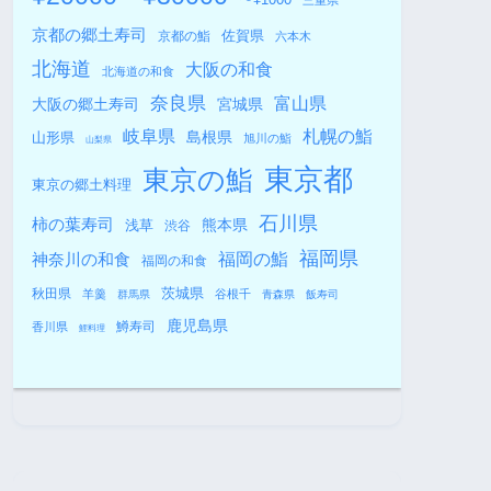
三重県
京都の郷土寿司
佐賀県
京都の鮨
六本木
北海道
大阪の和食
北海道の和食
奈良県
富山県
大阪の郷土寿司
宮城県
札幌の鮨
岐阜県
島根県
山形県
旭川の鮨
山梨県
東京都
東京の鮨
東京の郷土料理
石川県
柿の葉寿司
熊本県
浅草
渋谷
福岡県
福岡の鮨
神奈川の和食
福岡の和食
秋田県
茨城県
羊羹
谷根千
群馬県
青森県
飯寿司
鹿児島県
鱒寿司
香川県
鯉料理