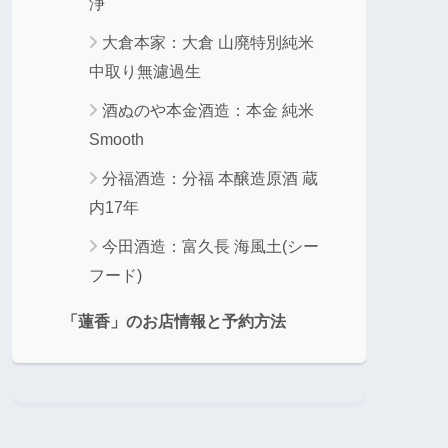
浄
大倉本家：大倉 山廃特別純米
中取り無濾過生
酒ぬのや本金酒造：本金 純米
Smooth
分福酒造：分福 本醸造原酒 蔵
内17年
今田酒造：富久長 海風土(シー
フード)
「蓮香」のお店情報と予約方法