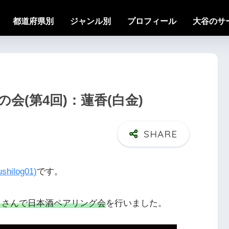
都道府県別
ジャンル別
プロフィール
大谷のサ
会(第4回)：蓮香(白金)
shilog01)
です。
」さんで
日本酒ペアリング会
を行いました。