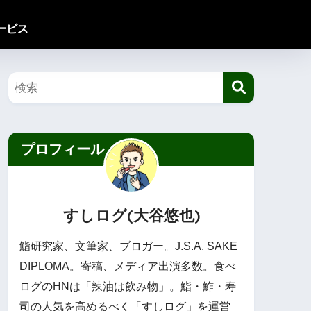
ービス
プロフィール
すしログ(大谷悠也)
鮨研究家、文筆家、ブロガー。J.S.A. SAKE
DIPLOMA。寄稿、メディア出演多数。食べ
ログのHNは「辣油は飲み物」。鮨・鮓・寿
司の人気を高めるべく「すしログ」を運営