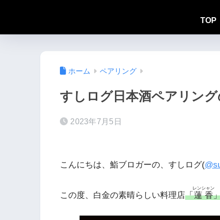
TOP
ホーム
ペアリング
すしログ日本酒ペアリングの
2023年7月5日
こんにちは、鮨ブロガーの、すしログ(
@su
レンシャン
この度、白金の素晴らしい料理店
「
蓮香