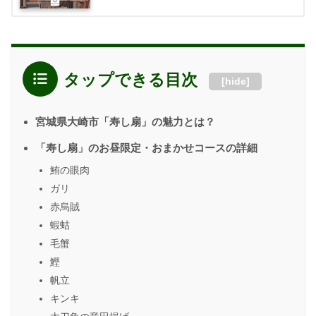
タップできる目次
[
hide
]
宮城県大崎市「寿し扇」の魅力とは？
「寿し扇」のお昼限定・おまかせコースの詳細
鮪の眼肉
ガリ
赤烏賊
蝦蛄
毛蟹
鰹
帆立
キンキ