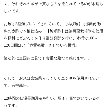
く、それぞれの蔵が上質なものを造られているのが素晴ら
しいです。
お酢は2種類ブレンドされていて、【結び酢】は酒粕が原
料の赤酢で木桶仕込み、【純米酢】は無農薬栽培米を使用
を原料にどぶろくを作り酢酸発酵を行い、木桶で100～
120日間ほど「静置発酵」させている模様。
製法的に全国的に見ても貴重な蔵だと感じます。。
そして、お米は宮城県らしくササニシキを使用されてい
て、有機栽培。
12時間の低温長期浸漬を行い、羽釜と竈で炊いているそ
うです。