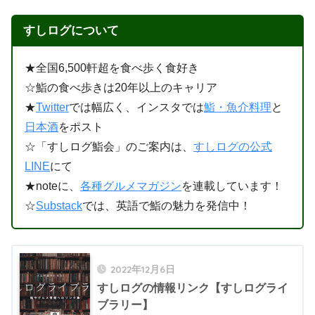
すしログについて
★全国6,500軒超を食べ歩く食好き
☆鮨の食べ歩きは20年以上のキャリア
★
Twitter
では幅広く、インスタでは
鮨・魚介料理
と
日本酒
をポスト
☆「すしログ鮨会」のご案内は、
すしログの公式
LINE
にて
★noteに、
各種グルメマガジン
を連載しています！
☆
Substack
では、英語で鮨の魅力を発信中！
2022年12月6日
すしログの情報リンク【すしログライ
ブラリー】