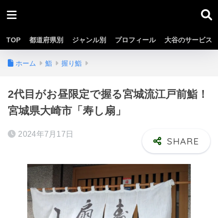
TOP
都道府県別
ジャンル別
プロフィール
大谷のサービス
ホーム
鮨
握り鮨
2代目がお昼限定で握る宮城流江戸前鮨！
宮城県大崎市「寿し扇」
2024年7月17日