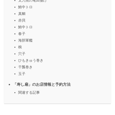
太刀魚の竜田揚げ
鮪中トロ
真鯛
赤貝
鮪中トロ
春子
海胆軍艦
椀
穴子
ひもきゅう巻き
干瓢巻き
玉子
「寿し扇」のお店情報と予約方法
関連する記事