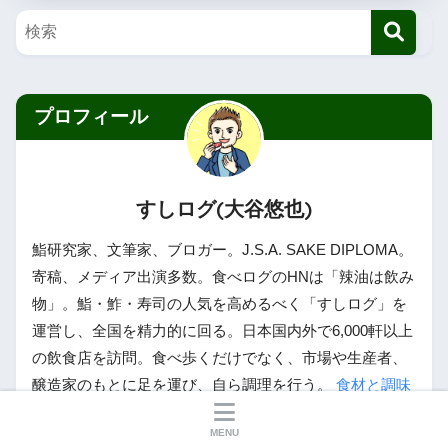
プロフィール
すしログ(大谷悠也)
鮨研究家、文筆家、ブロガー。J.S.A. SAKE DIPLOMA。
寄稿、メディア出演多数。食べログのHNは「辣油は飲み
物」。鮨・鮓・寿司の人気を高めるべく「すしログ」を
運営し、全国を精力的に回る。日本国内外で6,000軒以上
の飲食店を訪問。食べ歩くだけでなく、市場や生産者、
醸造家のもとに足を運び、自ら調理を行う。
食材と調味
料のブログ
と
日本酒専門のブログ
も運営。
MENU