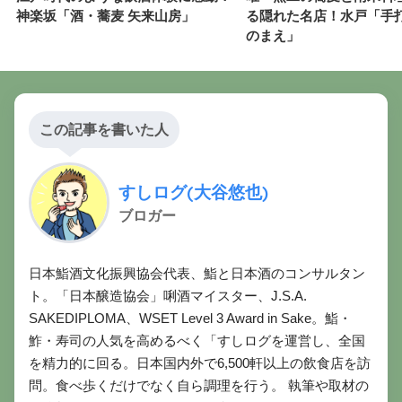
神楽坂「酒・蕎麦 矢来山房」
る隠れた名店！水戸「手打
のまえ」
この記事を書いた人
すしログ(大谷悠也)
ブロガー
日本鮨酒文化振興協会代表、鮨と日本酒のコンサルタン
ト。「日本醸造協会」唎酒マイスター、J.S.A.
SAKEDIPLOMA、WSET Level 3 Award in Sake。鮨・
鮓・寿司の人気を高めるべく「すしログを運営し、全国
を精力的に回る。日本国内外で6,500軒以上の飲食店を訪
問。食べ歩くだけでなく自ら調理を行う。 執筆や取材の