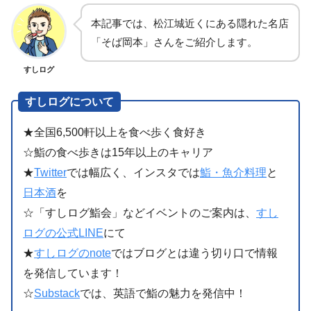
本記事では、松江城近くにある隠れた名店
「そば岡本」さんをご紹介します。
すしログ
すしログについて
★全国6,500軒以上を食べ歩く食好き
☆鮨の食べ歩きは15年以上のキャリア
★
Twitter
では幅広く、インスタでは
鮨・魚介料理
と
日本酒
を
☆「すしログ鮨会」などイベントのご案内は、
すし
ログの公式LINE
にて
★
すしログのnote
ではブログとは違う切り口で情報
を発信しています！
☆
Substack
では、英語で鮨の魅力を発信中！