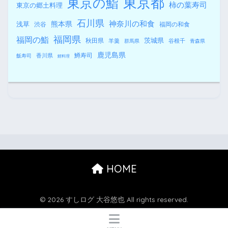
東京都
東京の鮨
柿の葉寿司
東京の郷土料理
石川県
熊本県
神奈川の和食
浅草
渋谷
福岡の和食
福岡県
福岡の鮨
秋田県
茨城県
羊羹
谷根千
群馬県
青森県
鹿児島県
鱒寿司
香川県
飯寿司
鯉料理
HOME
© 2026 すしログ 大谷悠也 All rights reserved.