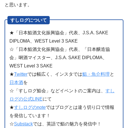
と思います。
すしログについて
★「日本鮨酒文化振興協会」代表、J.S.A. SAKE
DIPLOMA、WEST Level 3 SAKE
☆「日本鮨酒文化振興協会」代表、「日本醸造協
会」唎酒マイスター、J.S.A. SAKE DIPLOMA、
WEST Level 3 SAKE
★
Twitter
では幅広く、インスタでは
鮨・魚介料理
と
日本酒
を
☆「すしログ鮨会」などイベントのご案内は、
すし
ログの公式LINE
にて
★
すしログのnote
ではブログとは違う切り口で情報
を発信しています！
☆
Substack
では、英語で鮨の魅力を発信中！