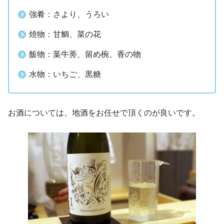
強肴：さより、うろい
焼物：甘鯛、菜の花
飯物：葉牛蒡、留め椀、香の物
水物：いちご、黒糖
お酒については、地酒をお任せで頂くのが良いです。