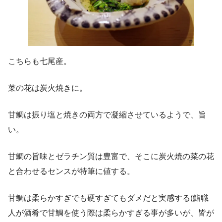
こちらも七尾産。
菜の花は炭火焼きに。
甘鯛は振り塩と焼きの両方で凝縮させているようで、旨
い。
甘鯛の旨味とゼラチン質は豊富で、そこに炭火焼の菜の花
と合わせるセンスが特筆に値する。
甘鯛は柔らかすぎでも硬すぎてもダメだと実感する(鮨職
人が酒肴で甘鯛を使う際は柔らかすぎる事が多いが、皆が