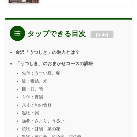
タップできる目次
[
hide
]
金沢「うつしき」の魅力とは？
「うつしき」のおまかせコースの詳細
先付：うすい豆、卵
飯：稚鮎、米
椀：貝、筍
向付：真鯛
八寸：旬の食材
温物：鰯
強肴：さより、うるい
焼物：甘鯛、菜の花
飯物：葉牛蒡、留め椀、香の物