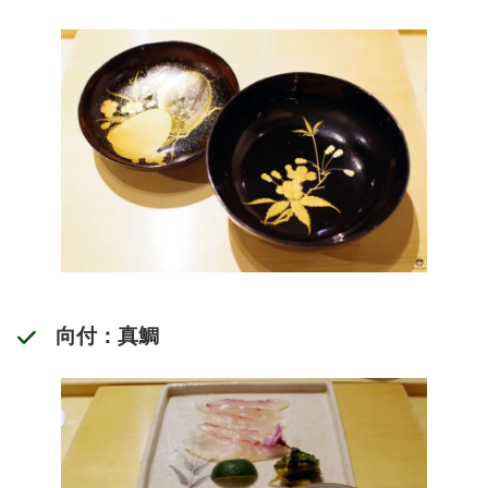
向付：真鯛