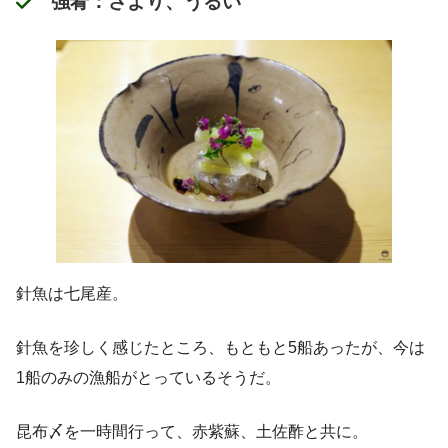
強肴：さより、うるい
針魚は七尾産。
針魚を珍しく感じたところ、もともと5船あったが、今は
1船のみの漁船がとっているそうだ。
昆布〆を一時間行って、赤紫蘇、土佐酢と共に。