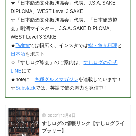
★「日本鮨酒文化振興協会」代表、J.S.A. SAKE
DIPLOMA、WEST Level 3 SAKE
☆「日本鮨酒文化振興協会」代表、「日本醸造協
会」唎酒マイスター、J.S.A. SAKE DIPLOMA、
WEST Level 3 SAKE
★
Twitter
では幅広く、インスタでは
鮨・魚介料理
と
日本酒
をポスト
☆「すしログ鮨会」のご案内は、
すしログの公式
LINE
にて
★noteに、
各種グルメマガジン
を連載しています！
☆
Substack
では、英語で鮨の魅力を発信中！
2022年12月6日
すしログの情報リンク【すしログライ
ブラリー】