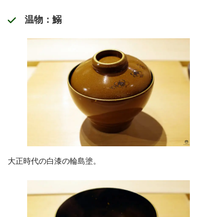
温物：鰯
大正時代の白漆の輪島塗。