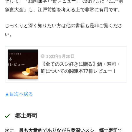
そして、「鮨関連本77冊レビュー」で紹介した『江戸前
魚食大全』も、江戸前鮨を考える上で非常に有用です。
じっくりと深く知りたい方は他の書籍も是非ご覧くださ
い。
2023年5月20日
【全てのスシ好きに贈る】鮨・寿司・
鮓についての関連本77冊レビュー！
▲目次へ戻る
郷土寿司
次に、
最も大衆的でありながら奥深いスシ
、
郷土寿司
で