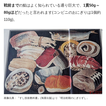
戦前まで
の鮨はよく知られている通り巨大で、
1貫50g～
80gほど
だったと言われます(コンビニのおにぎりは1個約
110g)。
画像出典：『すし技術教科書』(旭屋出版)より「明治初期のにぎりずし」