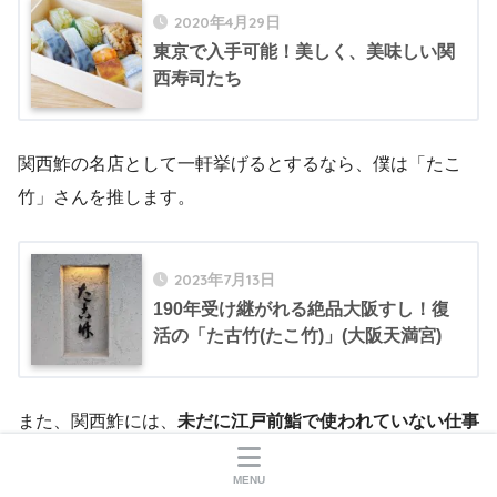
2020年4月29日
東京で入手可能！美しく、美味しい関
西寿司たち
関西鮓の名店として一軒挙げるとするなら、僕は「たこ
竹」さんを推します。
2023年7月13日
190年受け継がれる絶品大阪すし！復
活の「た古竹(たこ竹)」(大阪天満宮)
また、関西鮓には、
未だに江戸前鮨で使われていない仕事
もある
ので、江戸前鮨を食べる/作る上で役に立ちます。
MENU