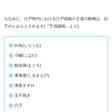
ちなみに、江戸時代における江戸前鮨の王道の鮨種は、以
下のとおりとされます(『守貞謾稿』より)。
白魚(しらうお)
小鰭(こはだ)
鮪赤身(まぐろ)
車海老(くるまえび)
海老オボロ
玉子焼き
穴子