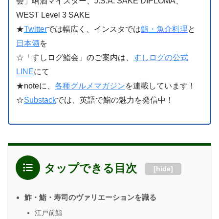
会」唎酒マイスター、J.S.A. SAKE DIPLOMA、
WEST Level 3 SAKE
★
Twitter
では幅広く、インスタでは
鮨・魚介料理
と
日本酒
を
☆「すしログ鮨会」のご案内は、
すしログの公式
LINE
にて
★noteに、
各種グルメマガジン
を連載しています！
☆
Substack
では、英語で鮨の魅力を発信中！
タップできる目次
[
hide
]
鮓・鮨・寿司のヴァリエーションを識る
江戸前鮨