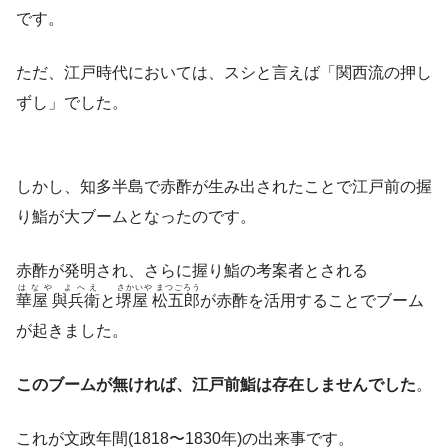
です。
ただ、江戸時代においては、スシと言えば「関西流の押し
ずし」でした。
しかし、知多半島で赤酢が生み出されたことで江戸前の握
り鮨が大ブームとなったのです。
赤酢が発明され、さらに握り鮨の考案者とされる
はなや よへえ
さかいや まつごろう
華屋 與兵衛
と
堺屋 松五郎
が赤酢を活用することでブーム
が起きました。
このブームが無ければ、江戸前鮨は存在しませんでした
。
これが文政年間(1818〜1830年)の出来事です。