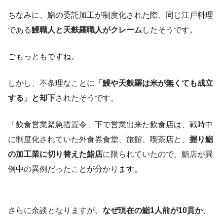
ちなみに、鮨の委託加工が制度化された際、同じ江戸料理
である
鰻職人と天麩羅職人がクレーム
したそうです。
ごもっともですね。
しかし、不条理なことに
「鰻や天麩羅は米が無くても成立
する」と却下
されたそうです。
「飲食営業緊急措置令」下で営業出来た飲食店は、戦時中
に制度化されていた外食券食堂、旅館、喫茶店と、
握り鮨
の加工業に切り替えた鮨店
に限られていたので、鮨店が異
例中の異例だったことが分かります。
さらに余談となりますが、
なぜ現在の鮨1人前が10貫か
、