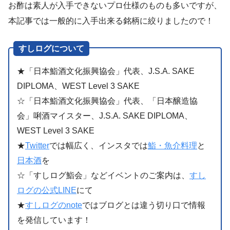
お酢は素人が入手できないプロ仕様のものも多いですが、
本記事では一般的に入手出来る銘柄に絞りましたので！
すしログについて
★「日本鮨酒文化振興協会」代表、J.S.A. SAKE
DIPLOMA、WEST Level 3 SAKE
☆「日本鮨酒文化振興協会」代表、「日本醸造協
会」唎酒マイスター、J.S.A. SAKE DIPLOMA、
WEST Level 3 SAKE
★
Twitter
では幅広く、インスタでは
鮨・魚介料理
と
日本酒
を
☆「すしログ鮨会」などイベントのご案内は、
すし
ログの公式LINE
にて
★
すしログのnote
ではブログとは違う切り口で情報
を発信しています！