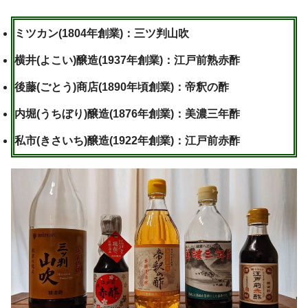
ミツカン(1804年創業)：三ツ判山吹
横井(よこい)醸造(1937年創業)：江戸前熟赤酢
後藤(ごとう)商店(1890年頃創業)：帝釈の酢
内堀(うちぼり)醸造(1876年創業)：美濃三年酢
私市(きさいち)醸造(1922年創業)：江戸前赤酢