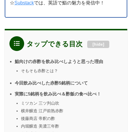
☆
Substack
では、英語で鮨の魅力を発信中！
タップできる目次
[
hide
]
鮨向けの赤酢を飲み比べしようと思った理由
そもそも赤酢とは？
今回飲み比べした赤酢5銘柄について
実際に5銘柄を飲み比べ＆酢飯の食べ比べ！
ミツカン 三ツ判山吹
横井醸造 江戸前熟赤酢
後藤商店 帝釈の酢
内堀醸造 美濃三年酢