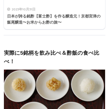
2023年10月31日
日本が誇る銘酢【富士酢】を作る醸造元！京都宮津の
飯尾醸造〜お米からお酢の旅〜
実際に5銘柄を飲み比べ＆酢飯の食べ比
べ！