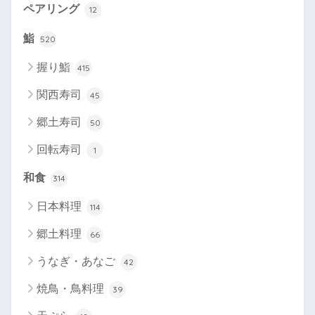
ペアリング
12
鮨
520
握り鮨
415
関西寿司
45
郷土寿司
50
回転寿司
1
和食
314
日本料理
114
郷土料理
66
うなぎ・あなご
42
焼鳥・鳥料理
39