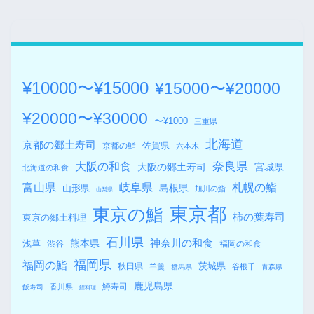
¥10000〜¥15000
¥15000〜¥20000
¥20000〜¥30000
〜¥1000
三重県
北海道
京都の郷土寿司
佐賀県
京都の鮨
六本木
奈良県
大阪の和食
大阪の郷土寿司
宮城県
北海道の和食
札幌の鮨
富山県
岐阜県
島根県
山形県
旭川の鮨
山梨県
東京都
東京の鮨
柿の葉寿司
東京の郷土料理
石川県
熊本県
神奈川の和食
浅草
渋谷
福岡の和食
福岡県
福岡の鮨
秋田県
茨城県
羊羹
谷根千
群馬県
青森県
鹿児島県
鱒寿司
香川県
飯寿司
鯉料理