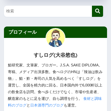
プロフィール
すしログ(大谷悠也)
鮨研究家、文筆家、ブロガー。J.S.A. SAKE DIPLOMA。
寄稿、メディア出演多数。食べログのHNは「辣油は飲み
物」。鮨・鮓・寿司の人気を高めるべく「すしログ」を
運営し、全国を精力的に回る。日本国内外で6,000軒以上
の飲食店を訪問。食べ歩くだけでなく、市場や生産者、
醸造家のもとに足を運び、自ら調理を行う。
食材と調味
料のブログ
と
日本酒専門のブログ
も運営。