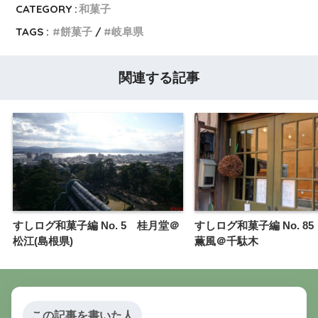
CATEGORY :
和菓子
TAGS :
餅菓子
岐阜県
関連する記事
すしログ和菓子編 No. 5 桂月堂＠
すしログ和菓子編 No. 8
松江(島根県)
薫風＠千駄木
この記事を書いた人