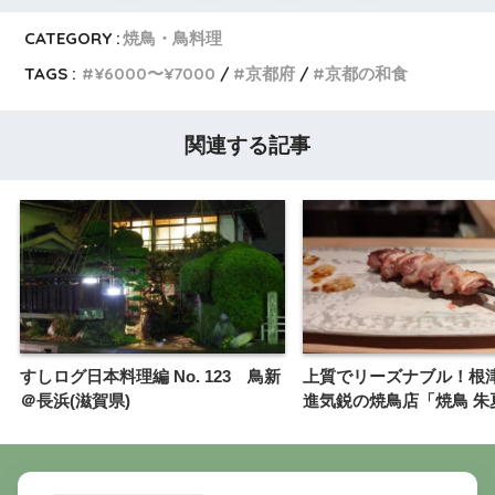
CATEGORY :
焼鳥・鳥料理
TAGS :
¥6000〜¥7000
京都府
京都の和食
関連する記事
すしログ日本料理編 No. 123 鳥新
上質でリーズナブル！根
＠長浜(滋賀県)
進気鋭の焼鳥店「焼鳥 朱