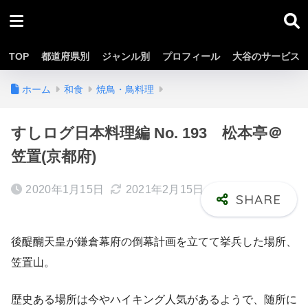
TOP
都道府県別
ジャンル別
プロフィール
大谷のサービス
ホーム
和食
焼鳥・鳥料理
すしログ日本料理編 No. 193 松本亭＠
笠置(京都府)
2020年1月15日
2021年2月15日
後醍醐天皇が鎌倉幕府の倒幕計画を立てて挙兵した場所、
笠置山。
歴史ある場所は今やハイキング人気があるようで、随所に