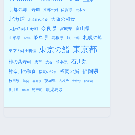
三重県
京都の郷土寿司
佐賀県
京都の鮨
六本木
北海道
大阪の和食
北海道の和食
奈良県
富山県
大阪の郷土寿司
宮城県
札幌の鮨
岐阜県
島根県
山形県
旭川の鮨
山梨県
東京都
東京の鮨
東京の郷土料理
石川県
柿の葉寿司
熊本県
浅草
渋谷
福岡県
福岡の鮨
神奈川の和食
福岡の和食
秋田県
茨城県
羊羹
谷根千
群馬県
青森県
飯寿司
鹿児島県
鱒寿司
香川県
鯉料理