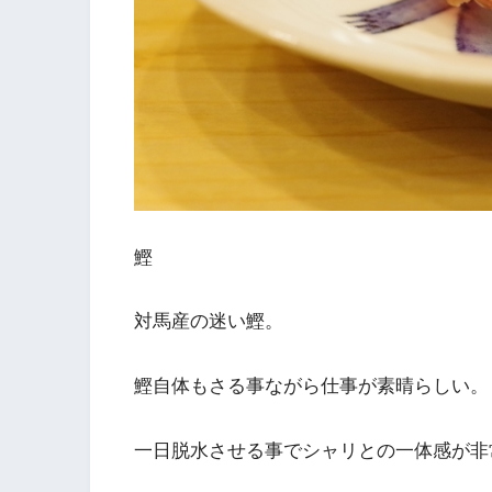
鰹
対馬産の迷い鰹。
鰹自体もさる事ながら仕事が素晴らしい。
一日脱水させる事でシャリとの一体感が非