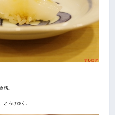
食感。
、とろけゆく。