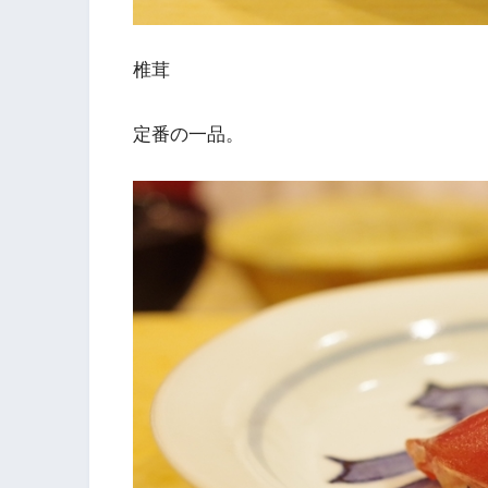
椎茸
定番の一品。