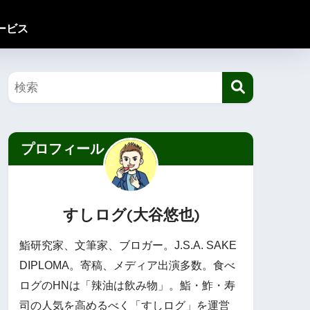
ービス
プロフィール
すしログ(大谷悠也)
鮨研究家、文筆家、ブロガー。J.S.A. SAKE
DIPLOMA。寄稿、メディア出演多数。食べ
ログのHNは「辣油は飲み物」。鮨・鮓・寿
司の人気を高めるべく「すしログ」を運営