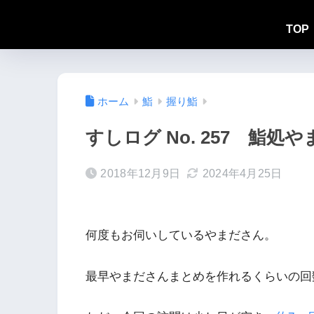
TOP
ホーム
鮨
握り鮨
すしログ No. 257 鮨処
2018年12月9日
2024年4月25日
何度もお伺いしているやまださん。
最早やまださんまとめを作れるくらいの回数