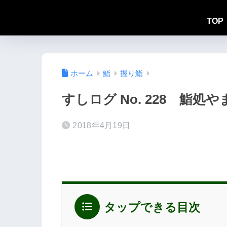
TOP
ホーム
鮨
握り鮨
すしログ No. 228 鮨処
2018年4月19日
タップできる目次