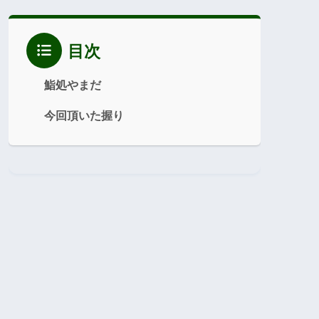
目次
鮨処やまだ
今回頂いた握り