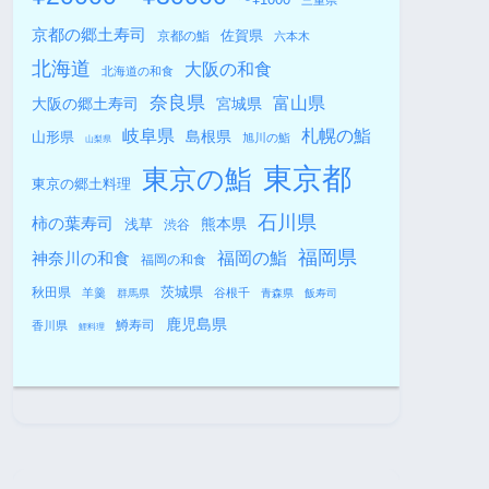
三重県
京都の郷土寿司
佐賀県
京都の鮨
六本木
北海道
大阪の和食
北海道の和食
奈良県
富山県
大阪の郷土寿司
宮城県
札幌の鮨
岐阜県
島根県
山形県
旭川の鮨
山梨県
東京都
東京の鮨
東京の郷土料理
石川県
柿の葉寿司
熊本県
浅草
渋谷
福岡県
福岡の鮨
神奈川の和食
福岡の和食
秋田県
茨城県
羊羹
谷根千
群馬県
青森県
飯寿司
鹿児島県
鱒寿司
香川県
鯉料理