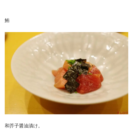
鮪
和芥子醤油漬け。