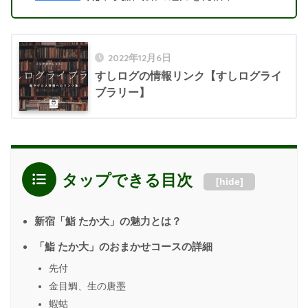
2022年12月6日
すしログの情報リンク【すしログライ
ブラリー】
タップできる目次
[
hide
]
新宿「鮨 たか大」の魅力とは？
「鮨 たか大」のおまかせコースの詳細
先付
金目鯛、生の唐墨
蝦蛄