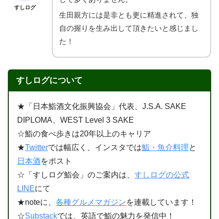
すしログ
生田親方には是非とも更に精進されて、独
自の握りを生み出して頂きたいと感じまし
た！
すしログについて
★「日本鮨酒文化振興協会」代表、J.S.A. SAKE
DIPLOMA、WEST Level 3 SAKE
☆鮨の食べ歩きは20年以上のキャリア
★
Twitter
では幅広く、インスタでは
鮨・魚介料理
と
日本酒
をポスト
☆「すしログ鮨会」のご案内は、
すしログの公式
LINE
にて
★noteに、
各種グルメマガジン
を連載しています！
☆
Substack
では、英語で鮨の魅力を発信中！