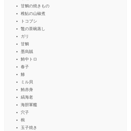
甘鯛の焼きもの
稚鮎の山椒煮
トコブシ
鼈の茶碗蒸し
ガリ
甘鯛
墨烏賊
鮪中トロ
春子
鯵
ミル貝
鮪赤身
縞海老
海胆軍艦
穴子
椀
玉子焼き