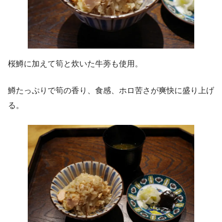
桜鱒に加えて筍と炊いた牛蒡も使用。
鱒たっぷりで筍の香り、食感、ホロ苦さが爽快に盛り上げ
る。