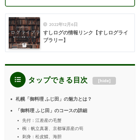
2022年12月6日
すしログの情報リンク【すしログライ
ブラリー】
タップできる目次
[
hide
]
札幌「御料理 ふじ田」の魅力とは？
「御料理 ふじ田」のコースの詳細
先付：江差産の毛蟹
椀：帆立真薯、京都塚原産の筍
刺身：松皮鰈、海胆