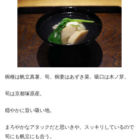
椀種は帆立真薯、筍、椀妻はあずき菜、吸口は木ノ芽。
筍は京都塚原産。
穏やかに旨い吸い地。
まろやかなアタックだと思いきや、スッキリしているので
筍にも帆立にも合う。