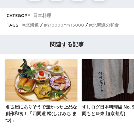
CATEGORY :
日本料理
TAGS :
北海道
¥10000〜¥15000
北海道の和食
関連する記事
名古屋にありそうで無かった上品な
すしログ日本料理編 No. 
創作和食！「四間道 松(しけみち ま
岡もと＠東山(京都府)
つ)」