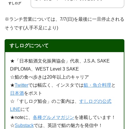
すしログ
※ランチ営業については、7/7(日)を最後に一旦停止される
そうです(人手不足により)
すしログについて
★「日本鮨酒文化振興協会」代表、J.S.A. SAKE
DIPLOMA、WEST Level 3 SAKE
☆鮨の食べ歩きは20年以上のキャリア
★
Twitter
では幅広く、インスタでは
鮨・魚介料理
と
日本酒
をポスト
☆「すしログ鮨会」のご案内は、
すしログの公式
LINE
にて
★noteに、
各種グルメマガジン
を連載しています！
☆
Substack
では、英語で鮨の魅力を発信中！