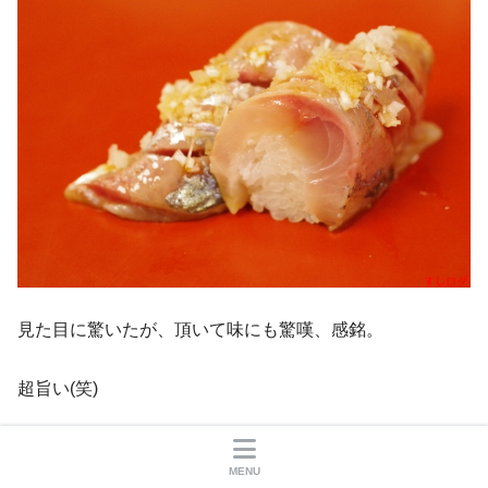
見た目に驚いたが、頂いて味にも驚嘆、感銘。
超旨い(笑)
鯵の旨味と甘みが桁外れに強く、鮪の大トロのように脂が
MENU
乗っているが、上品な脂質なので口当たりや喉を過ぎた後