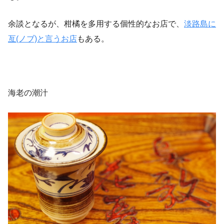
余談となるが、柑橘を多用する個性的なお店で、
淡路島に
亙(ノブ)と言うお店
もある。
海老の潮汁