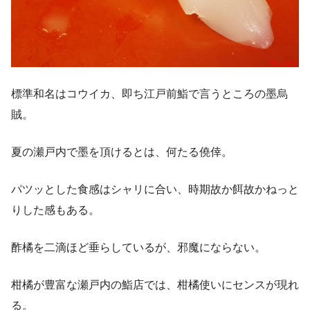
標準和名はコウイカ、即ち江戸前鮨で言うところの墨烏
賊。
夏の瀬戸内で墨を頂けるとは、何たる僥倖。
パツッとした食感はシャリに合い、時期故か餌故かねっと
りした感もある。
酢橘を二滴ほど垂らしているが、邪魔にならない。
柑橘が豊富な瀬戸内の鮨店では、柑橘使いにセンスが現れ
る。