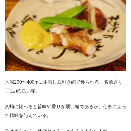
水深200〜400mに生息し底引き網で獲られる、名前通り
手(足)の長い蛸。
真蛸に比べると旨味や香りが弱い蛸であるが、仕事によっ
て精細を与えている。