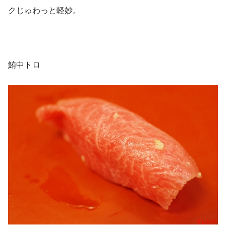
クじゅわっと軽妙。
鮪中トロ