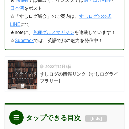
★
Twitter
では幅広く、インスタでは
鮨・魚介料理
と
日本酒
をポスト
☆「すしログ鮨会」のご案内は、
すしログの公式
LINE
にて
★noteに、
各種グルメマガジン
を連載しています！
☆
Substack
では、英語で鮨の魅力を発信中！
2022年12月6日
すしログの情報リンク【すしログライ
ブラリー】
タップできる目次
[
hide
]