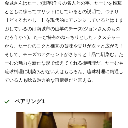
金城さんはたーむ(田芋)作りの名人との事。たーむを椎茸
とともに練ってフリットにしているとの説明で、つまり
【どぅるわかしー】を現代的にアレンジしているとは！ま
ぶしているのは南城市の山羊のチーズ(ジョンさんのもの
だろうか？)。たーむ特有のねっちりとしたテクスチャー
から、たーむのコクと椎茸の旨味や香りが次々と広がる！
そして、チーズのアクセントがさらりと上品で馴染む。た
ーむの魅力を新たな形で伝えてくれる御料理だ。たーむや
琉球料理に馴染みがない人はもちろん、琉球料理に精通し
ている人も唸る魅力的な再構築だと言える。
ペアリング1