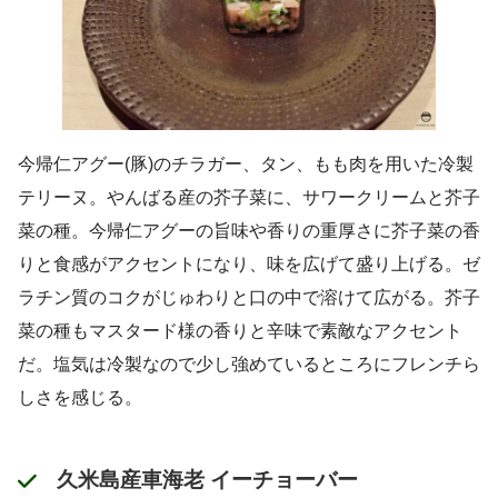
今帰仁アグー(豚)のチラガー、タン、もも肉を用いた冷製
テリーヌ。やんばる産の芥子菜に、サワークリームと芥子
菜の種。今帰仁アグーの旨味や香りの重厚さに芥子菜の香
りと食感がアクセントになり、味を広げて盛り上げる。ゼ
ラチン質のコクがじゅわりと口の中で溶けて広がる。芥子
菜の種もマスタード様の香りと辛味で素敵なアクセント
だ。塩気は冷製なので少し強めているところにフレンチら
しさを感じる。
久米島産車海老 イーチョーバー