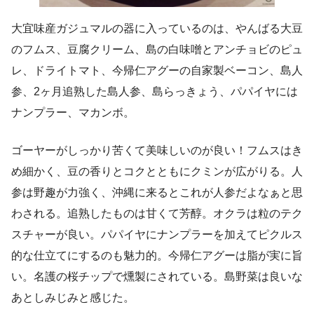
大宜味産ガジュマルの器に入っているのは、やんばる大豆
のフムス、豆腐クリーム、島の白味噌とアンチョビのピュ
レ、ドライトマト、今帰仁アグーの自家製ベーコン、島人
参、2ヶ月追熟した島人参、島らっきょう、パパイヤには
ナンプラー、マカンボ。
ゴーヤーがしっかり苦くて美味しいのが良い！フムスはき
め細かく、豆の香りとコクとともにクミンが広がりる。人
参は野趣が力強く、沖縄に来るとこれが人参だよなぁと思
わされる。追熟したものは甘くて芳醇。オクラは粒のテク
スチャーが良い。パパイヤにナンプラーを加えてピクルス
的な仕立てにするのも魅力的。今帰仁アグーは脂が実に旨
い。名護の桜チップで燻製にされている。島野菜は良いな
あとしみじみと感じた。