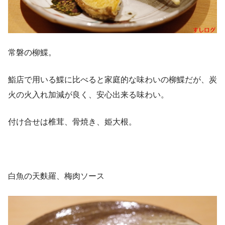
常磐の柳鰈。
鮨店で用いる鰈に比べると家庭的な味わいの柳鰈だが、炭
火の火入れ加減が良く、安心出来る味わい。
付け合せは椎茸、骨焼き、姫大根。
白魚の天麩羅、梅肉ソース