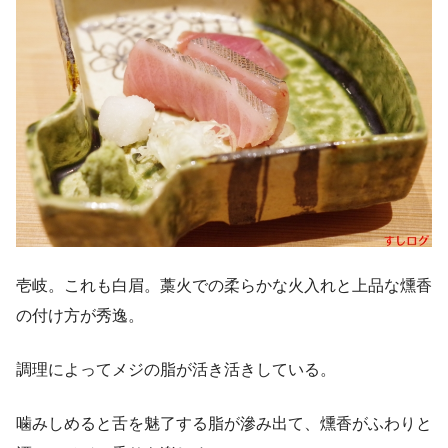
壱岐。これも白眉。藁火での柔らかな火入れと上品な燻香
の付け方が秀逸。
調理によってメジの脂が活き活きしている。
噛みしめると舌を魅了する脂が滲み出て、燻香がふわりと