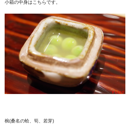
小箱の中身はこちらです。
椀(桑名の蛤、筍、若芽)