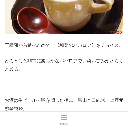
三種類から選べたので、【和栗のババロア】をチョイス。
とろとろと非常に柔らかなババロアで、淡い甘みがさらり
と〆る。
お酒は生ビールで喉を潤した後に、男山辛口純米、上喜元
超辛純吟。
お酒のメニューにはお値段が表示されているので明朗会計
MENU