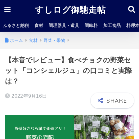
すしログ御馳走帖
ふるさと納税
食材
調理器具・道具
調味料
加工食品
料理
ホーム
食材
野菜・果物
【本音でレビュー】食べチョクの野菜セ
ット「コンシェルジュ」の口コミと実際
は？
2022年9月16日