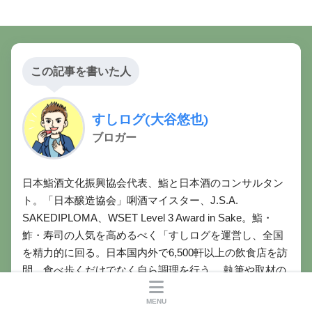
この記事を書いた人
すしログ(大谷悠也)
ブロガー
日本鮨酒文化振興協会代表、鮨と日本酒のコンサルタン
ト。「日本醸造協会」唎酒マイスター、J.S.A.
SAKEDIPLOMA、WSET Level 3 Award in Sake。鮨・
鮓・寿司の人気を高めるべく「すしログを運営し、全国
を精力的に回る。日本国内外で6,500軒以上の飲食店を訪
問。食べ歩くだけでなく自ら調理を行う。 執筆や取材の
ご依頼につきましては、お問い合わせフォームもしくは
MENU
SNSのDMにてよろしくお願いいたします。