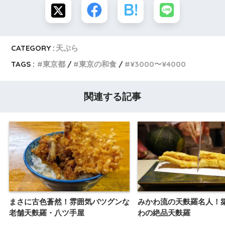
CATEGORY :
天ぷら
TAGS :
東京都
東京の和食
¥3000〜¥4000
関連する記事
まさに古色蒼然！雰囲気バツグンな
みかわ流の天麩羅名人！
老舗天麩羅・八ツ手屋
わの絶品天麩羅