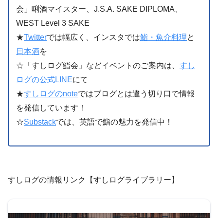
会」唎酒マイスター、J.S.A. SAKE DIPLOMA、
WEST Level 3 SAKE
★
Twitter
では幅広く、インスタでは
鮨・魚介料理
と
日本酒
を
☆「すしログ鮨会」などイベントのご案内は、
すし
ログの公式LINE
にて
★
すしログのnote
ではブログとは違う切り口で情報
を発信しています！
☆
Substack
では、英語で鮨の魅力を発信中！
すしログの情報リンク【すしログライブラリー】