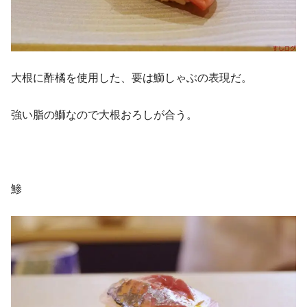
大根に酢橘を使用した、要は鰤しゃぶの表現だ。
強い脂の鰤なので大根おろしが合う。
鯵