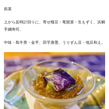
前菜
上から反時計回りに、寄せ蠂豆・竜髭菜・生もずく、浜鯛
手綱寿司、
中味・島牛蒡・金平、田芋唐墨、うりずん豆・地豆和え。