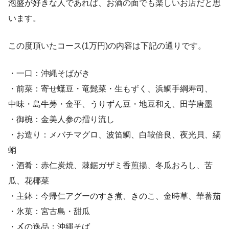
泡盛が好きな人であれば、お酒の面でも楽しいお店だと思
います。
この度頂いたコース(1万円)の内容は下記の通りです。
・一口：沖縄そばがき
・前菜：寄せ蠂豆・竜髭菜・生もずく、浜鯛手綱寿司、
中味・島牛蒡・金平、うりずん豆・地豆和え、田芋唐墨
・御椀：金美人参の擂り流し
・お造り：メバチマグロ、波笛鯛、白鞍倍良、夜光貝、縞
蛸
・酒肴：赤仁炭焼、棘鋸ガザミ香煎揚、冬瓜おろし、苦
瓜、花椰菜
・主鉢：今帰仁アグーのすき煮、きのこ、金時草、華蕃茄
・氷菓：宮古島・甜瓜
・〆の逸品：沖縄そば