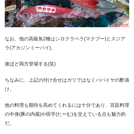
なお、他の高級魚2種はシロクラベラ(マクブー)とスジア
ラ(アカジンミーバイ)。
後ほど両方登場する(笑)
ちなみに、上記の付け合せはガリではなくパパイヤの酢漬
け。
他の料理も期待を高めてくれるには十分であり、宮廷料理
の中身(豚の内蔵)や田芋(たーむ)を交えている点も魅力的
だ。