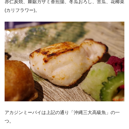
赤仁炭焼、棘鋸ガザミ香煎揚、冬瓜おろし、苦瓜、花椰菜
(カリフラワー)。
アカジンミーバイは上記の通り「沖縄三大高級魚」の一
つ。