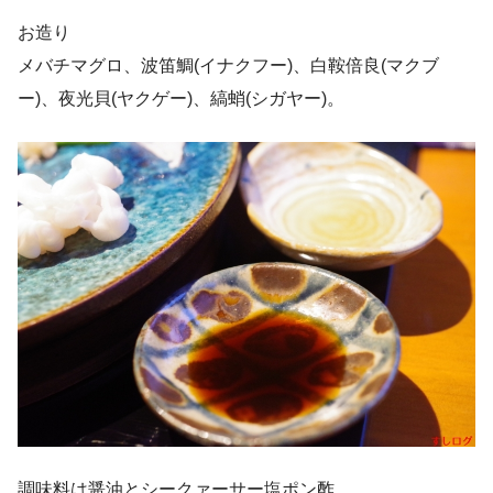
お造り
メバチマグロ、波笛鯛(イナクフー)、白鞍倍良(マクブ
ー)、夜光貝(ヤクゲー)、縞蛸(シガヤー)。
調味料は醤油とシークァーサー塩ポン酢。