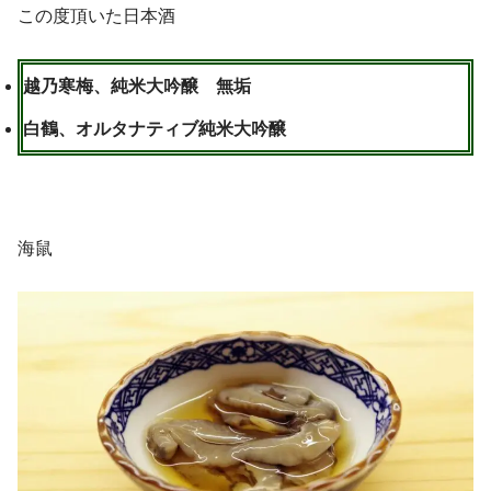
この度頂いた日本酒
越乃寒梅、純米大吟醸 無垢
白鶴、オルタナティブ純米大吟醸
海鼠