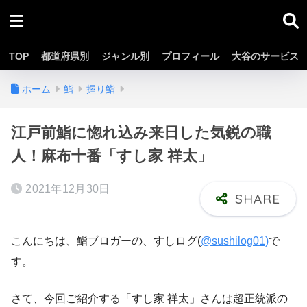
TOP
都道府県別
ジャンル別
プロフィール
大谷のサービス
ホーム
鮨
握り鮨
江戸前鮨に惚れ込み来日した気鋭の職
人！麻布十番「すし家 祥太」
2021年12月30日
こんにちは、鮨ブロガーの、すしログ(
@sushilog01)
で
す。
さて、今回ご紹介する「すし家 祥太」さんは超正統派の