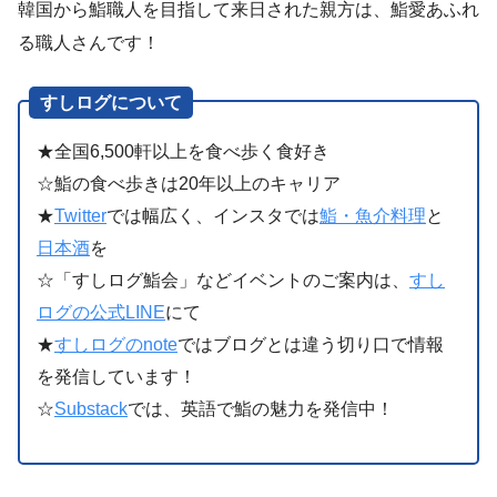
韓国から鮨職人を目指して来日された親方は、鮨愛あふれ
る職人さんです！
すしログについて
★全国6,500軒以上を食べ歩く食好き
☆鮨の食べ歩きは20年以上のキャリア
★
Twitter
では幅広く、インスタでは
鮨・魚介料理
と
日本酒
を
☆「すしログ鮨会」などイベントのご案内は、
すし
ログの公式LINE
にて
★
すしログのnote
ではブログとは違う切り口で情報
を発信しています！
☆
Substack
では、英語で鮨の魅力を発信中！