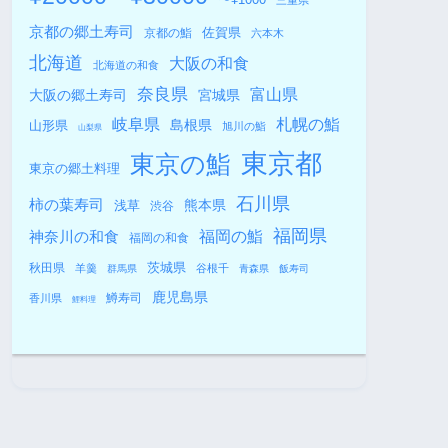
三重県
京都の郷土寿司
佐賀県
京都の鮨
六本木
北海道
大阪の和食
北海道の和食
奈良県
富山県
大阪の郷土寿司
宮城県
札幌の鮨
岐阜県
島根県
山形県
旭川の鮨
山梨県
東京都
東京の鮨
東京の郷土料理
石川県
柿の葉寿司
熊本県
浅草
渋谷
福岡県
福岡の鮨
神奈川の和食
福岡の和食
秋田県
茨城県
羊羹
谷根千
群馬県
青森県
飯寿司
鹿児島県
鱒寿司
香川県
鯉料理