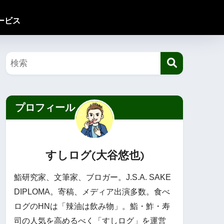
ービス
プロフィール
すしログ(大谷悠也)
鮨研究家、文筆家、ブロガー。J.S.A. SAKE
DIPLOMA。寄稿、メディア出演多数。食べ
ログのHNは「辣油は飲み物」。鮨・鮓・寿
司の人気を高めるべく「すしログ」を運営