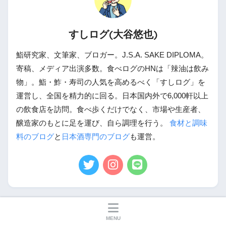
すしログ(大谷悠也)
鮨研究家、文筆家、ブロガー。J.S.A. SAKE DIPLOMA。
寄稿、メディア出演多数。食べログのHNは「辣油は飲み
物」。鮨・鮓・寿司の人気を高めるべく「すしログ」を
運営し、全国を精力的に回る。日本国内外で6,000軒以上
の飲食店を訪問。食べ歩くだけでなく、市場や生産者、
醸造家のもとに足を運び、自ら調理を行う。
食材と調味
料のブログ
と
日本酒専門のブログ
も運営。
当サイトについて
MENU