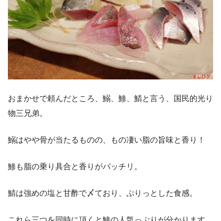
おまかせで頼んだところ、鰯、鯵、鯖と言う、国民的光り
物三兄弟。
鰯はやや骨が当たるものの、もの凄い脂の旨味と香り！
鯵も脂の乗り具合と香りがバッチリ。
鯖は強めの塩と甘酢で〆ており、ぷりっとした食感。
これら三つを同時に頂くと鯵の人気っぷりが分かります。