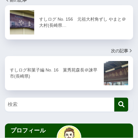
すしログ No. 156 元祖大村角ずし やまと＠
大村(長崎県…
次の記事
すしログ和菓子編 No. 16 菓秀苑森長＠諫早
市(長崎県)
プロフィール