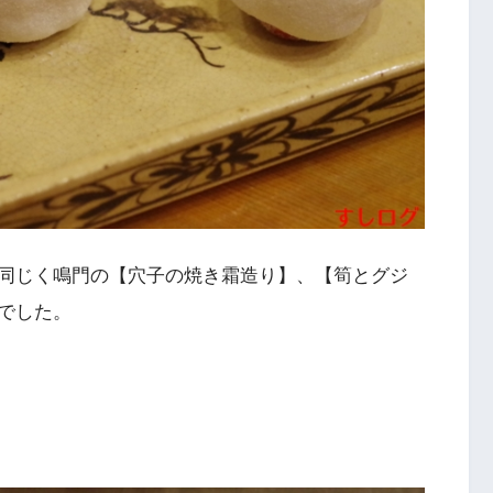
同じく鳴門の【穴子の焼き霜造り】、【筍とグジ
でした。