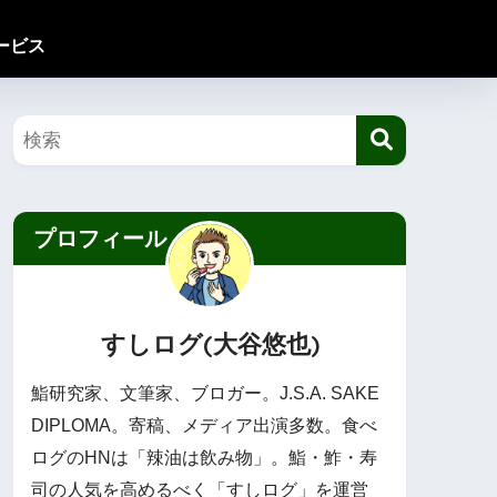
ービス
プロフィール
すしログ(大谷悠也)
鮨研究家、文筆家、ブロガー。J.S.A. SAKE
DIPLOMA。寄稿、メディア出演多数。食べ
ログのHNは「辣油は飲み物」。鮨・鮓・寿
司の人気を高めるべく「すしログ」を運営