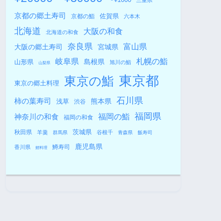
三重県
京都の郷土寿司
佐賀県
京都の鮨
六本木
北海道
大阪の和食
北海道の和食
奈良県
富山県
大阪の郷土寿司
宮城県
札幌の鮨
岐阜県
島根県
山形県
旭川の鮨
山梨県
東京都
東京の鮨
東京の郷土料理
石川県
柿の葉寿司
熊本県
浅草
渋谷
福岡県
福岡の鮨
神奈川の和食
福岡の和食
秋田県
茨城県
羊羹
谷根千
群馬県
青森県
飯寿司
鹿児島県
鱒寿司
香川県
鯉料理