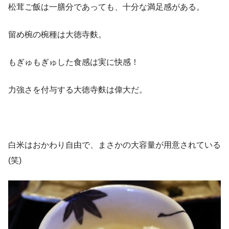
松茸ご飯は一膳分であっても、十分な満足感がある。
留め椀の椀種は大徳寺麩。
もぎゅもぎゅした食感は実に快感！
力強さを付与する大徳寺麩は偉大だ。
白米はおかわり自由で、まさかの大容量が用意されている
(笑)