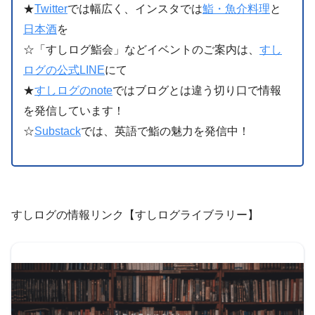
★
Twitter
では幅広く、インスタでは
鮨・魚介料理
と
日本酒
を
☆「すしログ鮨会」などイベントのご案内は、
すし
ログの公式LINE
にて
★
すしログのnote
ではブログとは違う切り口で情報
を発信しています！
☆
Substack
では、英語で鮨の魅力を発信中！
すしログの情報リンク【すしログライブラリー】