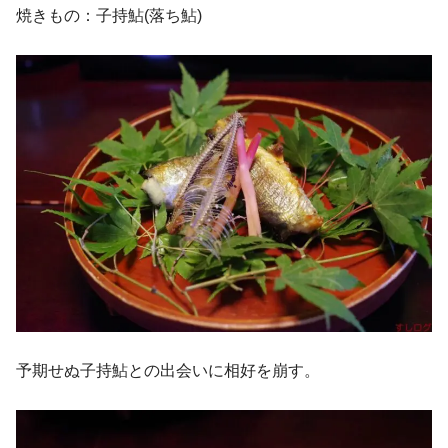
焼きもの：子持鮎(落ち鮎)
予期せぬ子持鮎との出会いに相好を崩す。