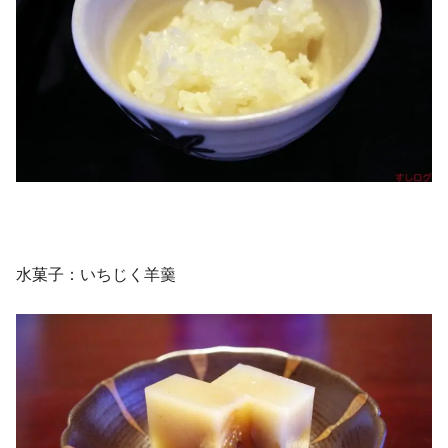
水菓子：いちじく羊羹