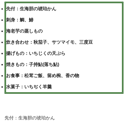
先付：生海胆の琥珀かん
刺身：鯛、鰆
海老芋の蒸しもの
炊き合わせ：秋茄子、サツマイモ、三度豆
揚げもの：いちじくの天ぷら
焼きもの：子持鮎(落ち鮎)
お食事：松茸ご飯、留め椀、香の物
水菓子：いちぢく羊羹
先付：生海胆の琥珀かん