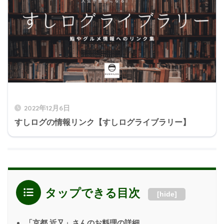
2022年12月6日
すしログの情報リンク【すしログライブラリー】
タップできる目次
[
hide
]
「京都 近又」さんのお料理の詳細