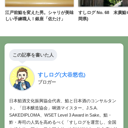
江戸前鮨を変えた男。シャリが美味
すしログ No. 68 末廣
しい手練職人！銀座「佐たけ」
岡県)
この記事を書いた人
すしログ(大谷悠也)
ブロガー
日本鮨酒文化振興協会代表、鮨と日本酒のコンサルタン
ト。「日本醸造協会」唎酒マイスター、J.S.A.
SAKEDIPLOMA、WSET Level 3 Award in Sake。鮨・
鮓・寿司の人気を高めるべく「すしログを運営し、全国