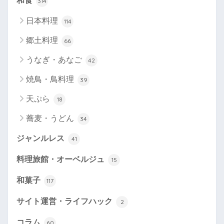
和食
314
日本料理
114
郷土料理
66
うなぎ・あなご
42
焼鳥・鳥料理
39
天ぷら
18
蕎麦・うどん
34
ジャンルレス
41
料理旅館・オーベルジュ
15
和菓子
117
サイト運営・ライフハック
2
コラム
60