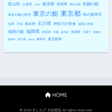
札幌の鮨
富山県
岐阜県
島根県
山形県
旭川の鮨
山梨県
東京都
東京の鮨
柿の葉寿司
東京の郷土料理
石川県
熊本県
神奈川の和食
浅草
渋谷
福岡の和食
福岡県
福岡の鮨
秋田県
茨城県
羊羹
谷根千
群馬県
青森県
鹿児島県
鱒寿司
香川県
飯寿司
鯉料理
HOME
© 2026 すしログ 大谷悠也 All rights reserved.