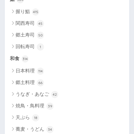
握り鮨
415
関西寿司
45
郷土寿司
50
回転寿司
1
和食
314
日本料理
114
郷土料理
66
うなぎ・あなご
42
焼鳥・鳥料理
39
天ぷら
18
蕎麦・うどん
34