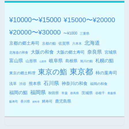
¥10000〜¥15000
¥15000〜¥20000
¥20000〜¥30000
〜¥1000
三重県
北海道
京都の郷土寿司
佐賀県
京都の鮨
六本木
奈良県
大阪の和食
大阪の郷土寿司
宮城県
北海道の和食
札幌の鮨
富山県
岐阜県
島根県
山形県
旭川の鮨
山梨県
東京都
東京の鮨
柿の葉寿司
東京の郷土料理
石川県
熊本県
神奈川の和食
浅草
渋谷
福岡の和食
福岡県
福岡の鮨
秋田県
茨城県
羊羹
谷根千
群馬県
青森県
鹿児島県
鱒寿司
香川県
飯寿司
鯉料理