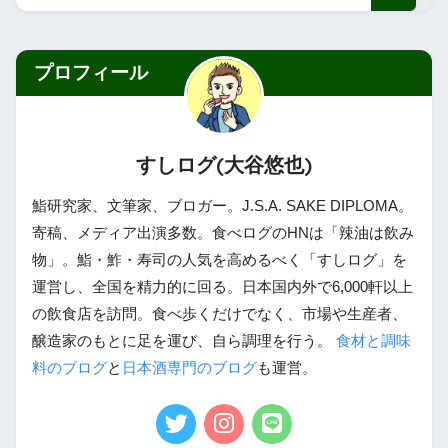
プロフィール
すしログ(大谷悠也)
鮨研究家、文筆家、ブロガー。J.S.A. SAKE DIPLOMA。
寄稿、メディア出演多数。食べログのHNは「辣油は飲み
物」。鮨・鮓・寿司の人気を高めるべく「すしログ」を
運営し、全国を精力的に回る。日本国内外で6,000軒以上
の飲食店を訪問。食べ歩くだけでなく、市場や生産者、
醸造家のもとに足を運び、自ら調理を行う。
食材と調味
料のブログ
と
日本酒専門のブログ
も運営。