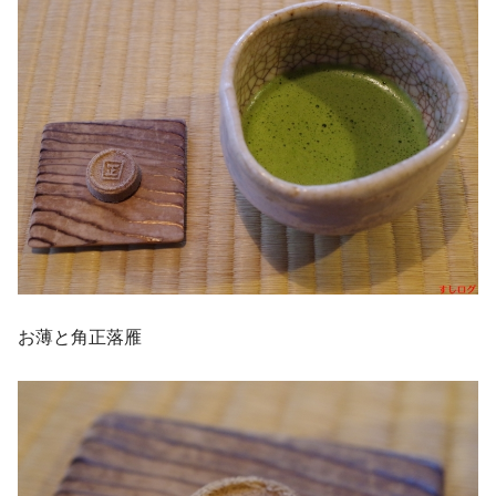
お薄と角正落雁