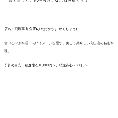
一言で言うと、気持ち良くなれるお店です！
店名：飛騨高山 角正(ひだたかやま かくしょう)
食べるべき料理：渋いイメージを覆す、美しく美味しい高山流の精進料
理。
予算の目安：精進懐石10,000円〜、精進点心5,500円〜