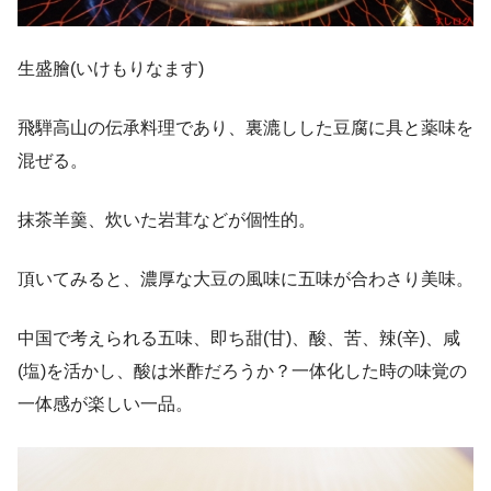
生盛膾(いけもりなます)
飛騨高山の伝承料理であり、裏漉しした豆腐に具と薬味を
混ぜる。
抹茶羊羹、炊いた岩茸などが個性的。
頂いてみると、濃厚な大豆の風味に五味が合わさり美味。
中国で考えられる五味、即ち甜(甘)、酸、苦、辣(辛)、咸
(塩)を活かし、酸は米酢だろうか？一体化した時の味覚の
一体感が楽しい一品。