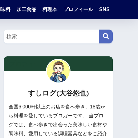
調味料
加工食品
料理本
プロフィール
SNS
プロフィール
すしログ(大谷悠也)
全国6,000軒以上のお店を食べ歩き、18歳か
ら料理を愛しているブロガーです。 当ブロ
グでは、食べ歩きで出会った美味しい食材や
調味料、愛用している調理器具などをご紹介