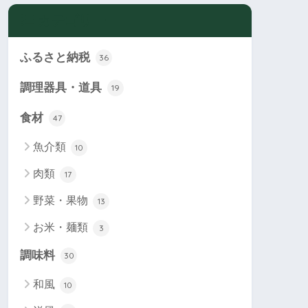
カテゴリー
ふるさと納税
36
調理器具・道具
19
食材
47
魚介類
10
肉類
17
野菜・果物
13
お米・麺類
3
調味料
30
和風
10