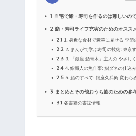
1
自宅で鮨・寿司を作るのは難しいの
2
鮨・寿司ライフ充実のためのオススメ
2.1
1. 身近な食材で豪華に見せる 季
2.2
2. まんがで学ぶ寿司の技術: 東
2.3
3. 「銀座 鮨青木」主人の やさ
2.4
4. 鮨職人の魚仕事: 鮨ダネの仕
2.5
5. 鮨のすべて: 銀座久兵衛 変わ
3
まとめとその他おうち鮨のための参
3.1
各書籍の書誌情報