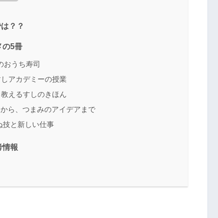
では？？
の5冊
節のおうち寿司
京すしアカデミーの授業
しく教えるすしのきほん
込みから、つまみのアイデアまで
らぬ技と新しい仕事
考情報